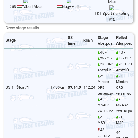
Max
#63
Tábori Ákos
Nagy Attila
T&T Sportmarketing
Kft.
Crew stage results
SS
Stage
Rolled
Stage
km/h
time
Abs.pos.
Abs.pos.
40 -
40 -
25 - CEZ
25 - CEZ
23 - ORB
23 - ORB
Abszolút
Abszolút
24 -
24 -
Minden
Minden
SS 1
Štos /1
17.30km
09:14.9
112.24
ORB
ORB
versenyző
versenyző
4 -
4 -
MNASZ
MNASZ
2WD Kupa
2WD Kupa
21 -
21 -
MSR
MSR
43 -
40 -
25 - CEZ