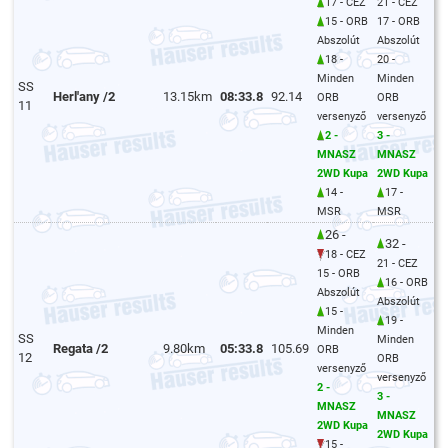
17 - CEZ
21 - CEZ
15 - ORB
17 - ORB
Abszolút
Abszolút
18 -
20 -
Minden
Minden
SS
Herl'any /2
13.15km
08:33.8
92.14
ORB
ORB
11
versenyző
versenyző
2 -
3 -
MNASZ
MNASZ
2WD Kupa
2WD Kupa
14 -
17 -
MSR
MSR
26 -
32 -
18 - CEZ
21 - CEZ
15 - ORB
16 - ORB
Abszolút
Abszolút
15 -
19 -
Minden
SS
Minden
Regata /2
9.80km
05:33.8
105.69
ORB
12
ORB
versenyző
versenyző
2 -
3 -
MNASZ
MNASZ
2WD Kupa
2WD Kupa
15 -