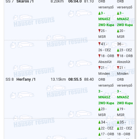
SS 7
Skaroš /1
8.20km
06:04.0
81.10
ORB
ORB
versenyző
versenyző
3 -
3 -
MNASZ
MNASZ
2WD Kupa
2WD Kupa
25 -
20 -
MSR
MSR
41 -
36 -
26 - CEZ
23 - CEZ
18 - ORB
18 - ORB
Abszolút
Abszolút
21 -
21 -
Minden
Minden
SS 8
Herl'any /1
13.15km
08:55.5
88.40
ORB
ORB
versenyző
versenyző
3 -
3 -
MNASZ
MNASZ
2WD Kupa
2WD Kupa
23 -
19 -
MSR
MSR
34 -
35 -
22 - CEZ
22 - CEZ
17 - ORB
18 - ORB