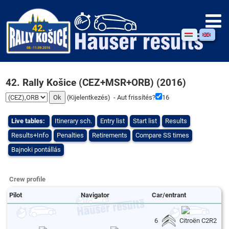
42. Rally Košice (CEZ+MSR+ORB) (2016)
(
Kijelentkezés
) - Aut frissítés?
16
Live tables:
Itinerary sch.
Entry list
Start list
Results
Results+Info
Penalties
Retirements
Compare SS times
Bajnoki pontállás
Crew profile
Pilot
Navigator
Car/entrant
6
Citroën C2R2