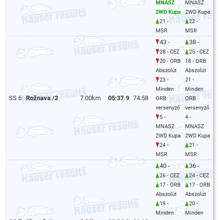
MNASZ
MNASZ
2WD Kupa
2WD Kupa
21 -
22 -
MSR
MSR
43 -
38 -
28 - CEZ
25 - CEZ
20 - ORB
18 - ORB
Abszolút
Abszolút
23 -
21 -
Minden
Minden
SS 6
Rožnava /2
7.00km
05:37.9
74.58
ORB
ORB
versenyző
versenyző
5 -
4 -
MNASZ
MNASZ
2WD Kupa
2WD Kupa
24 -
21 -
MSR
MSR
40 -
36 -
26 - CEZ
24 - CEZ
17 - ORB
17 - ORB
Abszolút
Abszolút
19 -
20 -
Minden
Minden