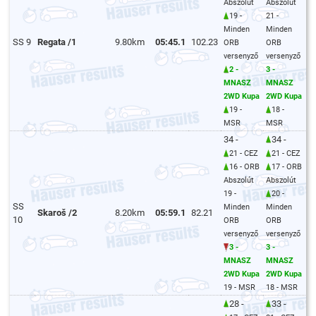
Abszolút
Abszolút
19 -
21 -
Minden
Minden
SS 9
Regata /1
9.80km
05:45.1
102.23
ORB
ORB
versenyző
versenyző
2 -
3 -
MNASZ
MNASZ
2WD Kupa
2WD Kupa
19 -
18 -
MSR
MSR
34 -
34 -
21 - CEZ
21 - CEZ
16 - ORB
17 - ORB
Abszolút
Abszolút
19 -
20 -
SS
Minden
Minden
Skaroš /2
8.20km
05:59.1
82.21
10
ORB
ORB
versenyző
versenyző
3 -
3 -
MNASZ
MNASZ
2WD Kupa
2WD Kupa
19 - MSR
18 - MSR
28 -
33 -