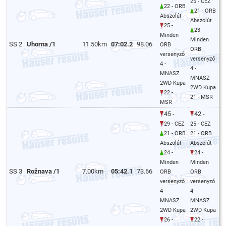
25 - CEZ
22 - ORB
21 - ORB
Abszolút
Abszolút
25 -
23 -
Minden
Minden
SS 2
Uhorna /1
11.50km
07:02.2
98.06
ORB
ORB
versenyző
versenyző
4 -
4 -
MNASZ
MNASZ
2WD Kupa
2WD Kupa
22 -
21 - MSR
MSR
45 -
42 -
29 - CEZ
25 - CEZ
21 - ORB
21 - ORB
Abszolút
Abszolút
24 -
24 -
Minden
Minden
SS 3
Rožnava /1
7.00km
05:42.1
73.66
ORB
ORB
versenyző
versenyző
4 -
4 -
MNASZ
MNASZ
2WD Kupa
2WD Kupa
26 -
22 -