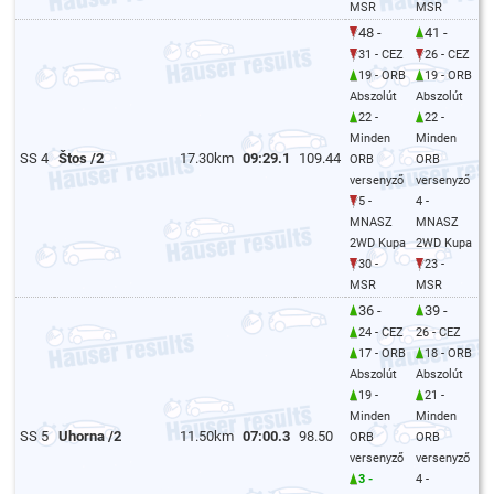
MSR
MSR
48 -
41 -
31 - CEZ
26 - CEZ
19 - ORB
19 - ORB
Abszolút
Abszolút
22 -
22 -
Minden
Minden
SS 4
Štos /2
17.30km
09:29.1
109.44
ORB
ORB
versenyző
versenyző
5 -
4 -
MNASZ
MNASZ
2WD Kupa
2WD Kupa
30 -
23 -
MSR
MSR
36 -
39 -
24 - CEZ
26 - CEZ
17 - ORB
18 - ORB
Abszolút
Abszolút
19 -
21 -
Minden
Minden
SS 5
Uhorna /2
11.50km
07:00.3
98.50
ORB
ORB
versenyző
versenyző
3 -
4 -