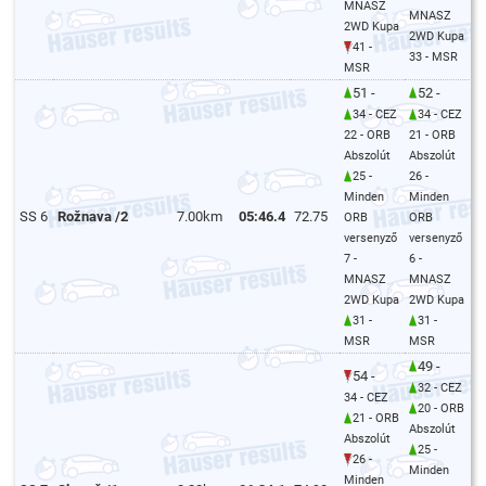
MNASZ
MNASZ
2WD Kupa
2WD Kupa
41 -
33 - MSR
MSR
51 -
52 -
34 - CEZ
34 - CEZ
22 - ORB
21 - ORB
Abszolút
Abszolút
25 -
26 -
Minden
Minden
SS 6
Rožnava /2
7.00km
05:46.4
72.75
ORB
ORB
versenyző
versenyző
7 -
6 -
MNASZ
MNASZ
2WD Kupa
2WD Kupa
31 -
31 -
MSR
MSR
49 -
54 -
32 - CEZ
34 - CEZ
20 - ORB
21 - ORB
Abszolút
Abszolút
25 -
26 -
Minden
Minden