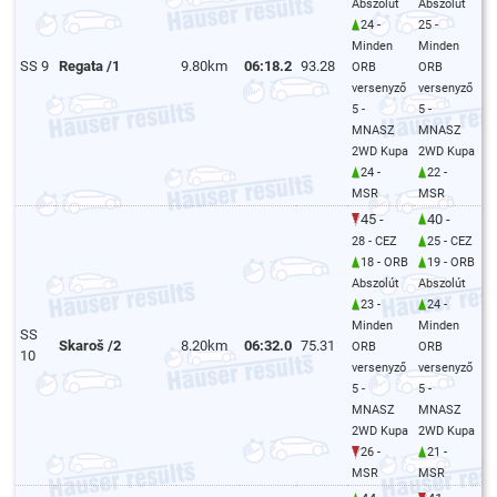
Abszolút
Abszolút
24 -
25 -
Minden
Minden
SS 9
Regata /1
9.80km
06:18.2
93.28
ORB
ORB
versenyző
versenyző
5 -
5 -
MNASZ
MNASZ
2WD Kupa
2WD Kupa
24 -
22 -
MSR
MSR
45 -
40 -
28 - CEZ
25 - CEZ
18 - ORB
19 - ORB
Abszolút
Abszolút
23 -
24 -
Minden
Minden
SS
Skaroš /2
8.20km
06:32.0
75.31
ORB
ORB
10
versenyző
versenyző
5 -
5 -
MNASZ
MNASZ
2WD Kupa
2WD Kupa
26 -
21 -
MSR
MSR