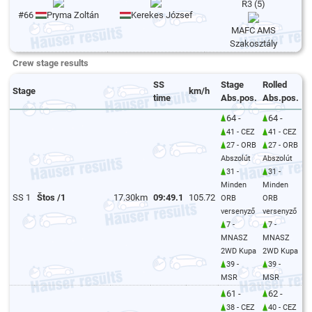
R3 (5)
#66
Pryma Zoltán
Kerekes József
MAFC AMS
Szakosztály
Crew stage results
SS
Stage
Rolled
Stage
km/h
time
Abs.pos.
Abs.pos.
64 -
64 -
41 - CEZ
41 - CEZ
27 - ORB
27 - ORB
Abszolút
Abszolút
31 -
31 -
Minden
Minden
SS 1
Štos /1
17.30km
09:49.1
105.72
ORB
ORB
versenyző
versenyző
7 -
7 -
MNASZ
MNASZ
2WD Kupa
2WD Kupa
39 -
39 -
MSR
MSR
61 -
62 -
38 - CEZ
40 - CEZ