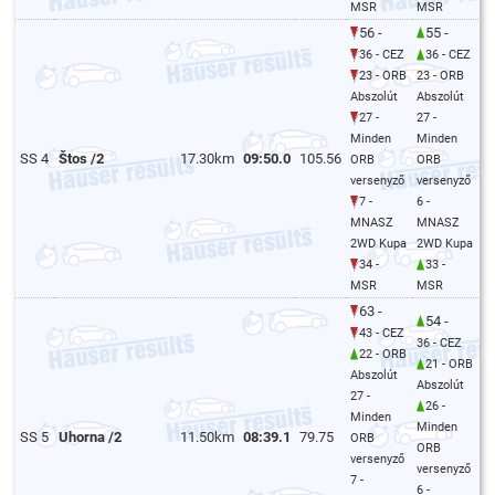
MSR
MSR
56 -
55 -
36 - CEZ
36 - CEZ
23 - ORB
23 - ORB
Abszolút
Abszolút
27 -
27 -
Minden
Minden
SS 4
Štos /2
17.30km
09:50.0
105.56
ORB
ORB
versenyző
versenyző
7 -
6 -
MNASZ
MNASZ
2WD Kupa
2WD Kupa
34 -
33 -
MSR
MSR
63 -
54 -
43 - CEZ
36 - CEZ
22 - ORB
21 - ORB
Abszolút
Abszolút
27 -
26 -
Minden
Minden
SS 5
Uhorna /2
11.50km
08:39.1
79.75
ORB
ORB
versenyző
versenyző
7 -
6 -