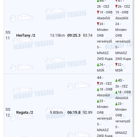
44 -
41 -
28 - CEZ
26 - CEZ
19 - ORB
19 - ORB
Abszolút
Abszolút
24 -
24 -
Minden
Minden
SS
Herl'any /2
13.15km
09:25.3
83.74
ORB
ORB
11
versenyző
versenyző
5 -
5 -
MNASZ
MNASZ
2WD Kupa
2WD Kupa
24 -
22 -
MSR
MSR
44 -
40 -
29 - CEZ
26 - CEZ
18 - ORB
18 - ORB
Abszolút
Abszolút
23 -
23 -
Minden
SS
Minden
Regata /2
9.80km
06:19.8
92.89
ORB
12
ORB
versenyző
versenyző
5 -
5 -
MNASZ
MNASZ
2WD Kupa