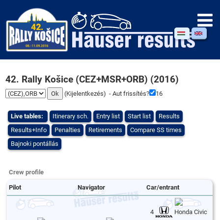
42. Rally Košice (CEZ+MSR+ORB) (2016)
(
Kijelentkezés
) - Aut frissítés?
16
Live tables:
Itinerary sch.
Entry list
Start list
Results
Results+Info
Penalties
Retirements
Compare SS times
Bajnoki pontállás
Crew profile
Pilot
Navigator
Car/entrant
4
Honda Civic