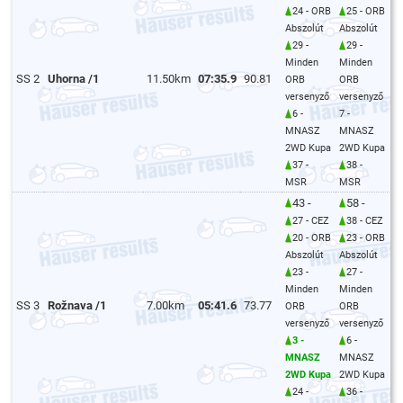
24 - ORB
25 - ORB
Abszolút
Abszolút
29 -
29 -
Minden
Minden
SS 2
Uhorna /1
11.50km
07:35.9
90.81
ORB
ORB
versenyző
versenyző
6 -
7 -
MNASZ
MNASZ
2WD Kupa
2WD Kupa
37 -
38 -
MSR
MSR
43 -
58 -
27 - CEZ
38 - CEZ
20 - ORB
23 - ORB
Abszolút
Abszolút
23 -
27 -
Minden
Minden
SS 3
Rožnava /1
7.00km
05:41.6
73.77
ORB
ORB
versenyző
versenyző
3 -
6 -
MNASZ
MNASZ
2WD Kupa
2WD Kupa
24 -
36 -