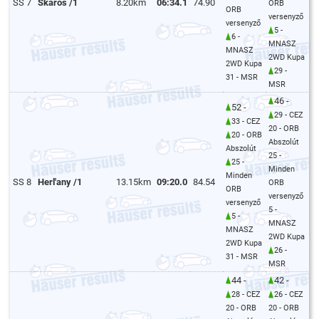
SS 7
Skaroš /1
8.20km
06:34.1
74.90
ORB
ORB
versenyző
versenyző
5 -
6 -
MNASZ
MNASZ
2WD Kupa
2WD Kupa
29 -
31 - MSR
MSR
46 -
52 -
29 - CEZ
33 - CEZ
20 - ORB
20 - ORB
Abszolút
Abszolút
25 -
25 -
Minden
Minden
SS 8
Herl'any /1
13.15km
09:20.0
84.54
ORB
ORB
versenyző
versenyző
5 -
5 -
MNASZ
MNASZ
2WD Kupa
2WD Kupa
26 -
31 - MSR
MSR
44 -
42 -
28 - CEZ
26 - CEZ
20 - ORB
20 - ORB