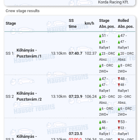
Korda Racing Kft.
Crew stage results
SS
Stage
Rolled
Stage
km/h
time
Abs.pos.
Abs.pos.
51 -
47 -
51 -
47 -
Rallye1
Rallye1
Kőhányás -
SS 1
13.10km
07:40.7
102.37
23 - ORC
20 - ORC
Pusztavám /1
Absz.
Absz.
8 - ORC
8 - ORC
2WD+
2WD+
47 -
48 -
47 -
48 -
Rallye1
Rallye1
Kőhányás -
SS 2
13.10km
07:23.9
106.24
20 - ORC
20 - ORC
Pusztavám /2
Absz.
Absz.
6 - ORC
6 - ORC
2WD+
2WD+
46 -
53 -
46 -
53 -
07:23.5
Rallye1
Rallye1
Kőhányás -
SS 3
13.10km
02:00.0
106.34
20 - ORC
26 - ORC