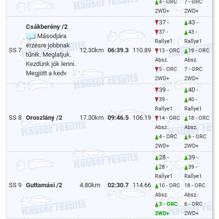
4 - ORC
7 - ORC
2WD+
2WD+
37 -
43 -
Csákberény /2
37 -
43 -
Másodjára
Rallye1
Rallye1
érzésre jobbnak
SS 7
12.30km
06:39.3
110.89
13 - ORC
19 - ORC
tűnik. Meglatjuk.
Absz.
Absz.
Kezdünk jók lenni.
5 - ORC
7 - ORC
Megjött a kedv
2WD+
2WD+
39 -
40 -
39 -
40 -
Rallye1
Rallye1
SS 8
Oroszlány /2
17.30km
09:46.5
106.19
14 - ORC
18 - ORC
Absz.
Absz.
4 - ORC
6 - ORC
2WD+
2WD+
28 -
39 -
28 -
39 -
Rallye1
Rallye1
SS 9
Guttamási /2
4.80km
02:30.7
114.66
10 - ORC
18 - ORC
Absz.
Absz.
3 - ORC
6 - ORC
2WD+
2WD+