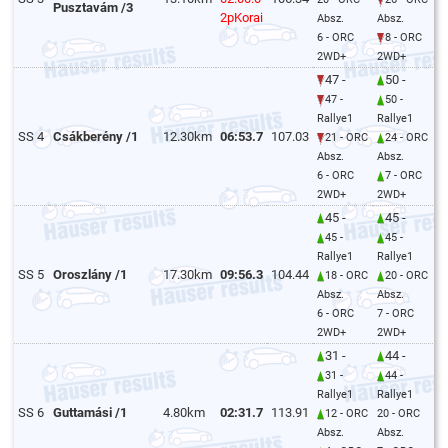
Pusztavám /3
2pKorai
Absz.
Absz.
6 - ORC
8 - ORC
2WD+
2WD+
47 -
50 -
47 -
50 -
Rallye1
Rallye1
SS 4
Csákberény /1
12.30km
06:53.7
107.03
21 - ORC
24 - ORC
Absz.
Absz.
6 - ORC
7 - ORC
2WD+
2WD+
45 -
45 -
45 -
45 -
Rallye1
Rallye1
SS 5
Oroszlány /1
17.30km
09:56.3
104.44
18 - ORC
20 - ORC
Absz.
Absz.
6 - ORC
7 - ORC
2WD+
2WD+
31 -
44 -
31 -
44 -
Rallye1
Rallye1
SS 6
Guttamási /1
4.80km
02:31.7
113.91
12 - ORC
20 - ORC
Absz.
Absz.