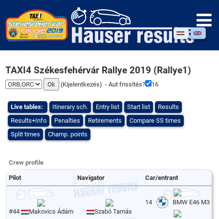
TAXI4 Székesfehérvár Rallye 2019 (Rallye1)
(
Kijelentkezés
) - Aut frissítés?
16
Live tables:
Itinerary sch.
Entry list
Start list
Results
Results+Info
Penalties
Retirements
Compare SS times
Split times
Champ. points
Crew profile
Pilot
Navigator
Car/entrant
14
BMW E46 M3
#44
Makovics Ádám
Szabó Tamás