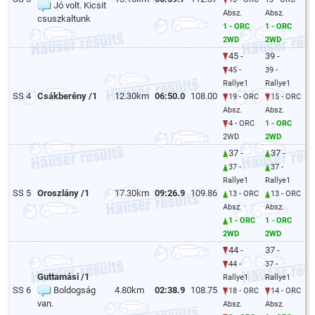
Jó volt. Kicsit
Absz.
Absz.
csuszkaltunk
1 - ORC
1 - ORC
2WD
2WD
45 -
39 -
45 -
39 -
Rallye1
Rallye1
SS 4
Csákberény /1
12.30km
06:50.0
108.00
19 - ORC
15 - ORC
Absz.
Absz.
4 - ORC
1 - ORC
2WD
2WD
37 -
37 -
37 -
37 -
Rallye1
Rallye1
SS 5
Oroszlány /1
17.30km
09:26.9
109.86
13 - ORC
13 - ORC
Absz.
Absz.
1 - ORC
1 - ORC
2WD
2WD
44 -
37 -
44 -
37 -
Guttamási /1
Rallye1
Rallye1
SS 6
Boldogság
4.80km
02:38.9
108.75
18 - ORC
14 - ORC
van.
Absz.
Absz.