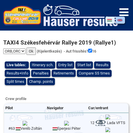
TAXI4 Székesfehérvár Rallye 2019 (Rallye1)
(
Kijelentkezés
) - Aut frissítés?
16
Live tables:
Itinerary sch.
Entry list
Start list
Results
Results+Info
Penalties
Retirements
Compare SS times
Split times
Champ. points
Crew profile
Pilot
Navigator
Car/entrant
12
Lada VFTS
#63
Veréb Zoltán
Eperjesi Péter