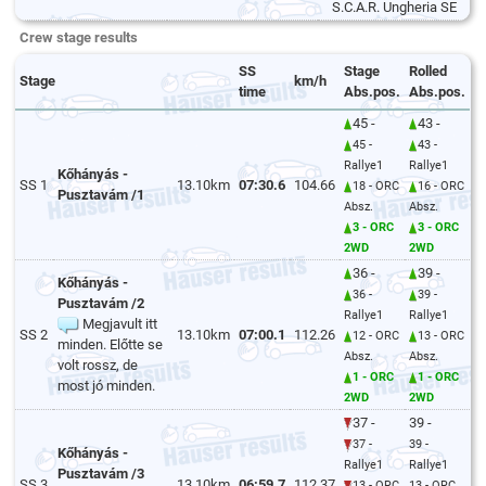
S.C.A.R. Ungheria SE
Crew stage results
SS
Stage
Rolled
Stage
km/h
time
Abs.pos.
Abs.pos.
45 -
43 -
45 -
43 -
Rallye1
Rallye1
Kőhányás -
SS 1
13.10km
07:30.6
104.66
18 - ORC
16 - ORC
Pusztavám /1
Absz.
Absz.
3 - ORC
3 - ORC
2WD
2WD
36 -
39 -
Kőhányás -
36 -
39 -
Pusztavám /2
Rallye1
Rallye1
Megjavult itt
SS 2
13.10km
07:00.1
112.26
12 - ORC
13 - ORC
minden. Előtte se
Absz.
Absz.
volt rossz, de
1 - ORC
1 - ORC
most jó minden.
2WD
2WD
37 -
39 -
37 -
39 -
Kőhányás -
Rallye1
Rallye1
Pusztavám /3
SS 3
13.10km
06:59.7
112.37
13 - ORC
13 - ORC