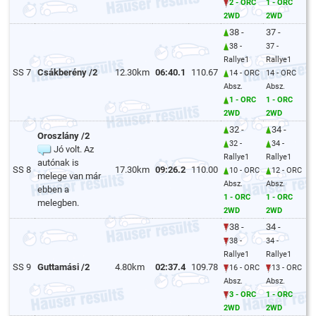
2 - ORC
1 - ORC
2WD
2WD
38 -
37 -
38 -
37 -
Rallye1
Rallye1
SS 7
Csákberény /2
12.30km
06:40.1
110.67
14 - ORC
14 - ORC
Absz.
Absz.
1 - ORC
1 - ORC
2WD
2WD
32 -
34 -
Oroszlány /2
32 -
34 -
Jó volt. Az
Rallye1
Rallye1
autónak is
SS 8
17.30km
09:26.2
110.00
10 - ORC
12 - ORC
melege van már
Absz.
Absz.
ebben a
1 - ORC
1 - ORC
melegben.
2WD
2WD
38 -
34 -
38 -
34 -
Rallye1
Rallye1
SS 9
Guttamási /2
4.80km
02:37.4
109.78
16 - ORC
13 - ORC
Absz.
Absz.
3 - ORC
1 - ORC
2WD
2WD