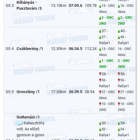
Kőhányás -
SS 3
13.10km
07:09.6
109.78
15 - ORC
16 - ORC
Pusztavám /3
Absz.
Absz.
2 - ORC
2 - ORC
2WD
2WD
37 -
40 -
37 -
40 -
Rallye1
Rallye1
SS 4
Csákberény /1
12.30km
06:34.5
112.24
13 - ORC
16 - ORC
Absz.
Absz.
1 - ORC
2 - ORC
2WD
2WD
56 -
56 -
56 -
56 -
Rallye1
Rallye1
SS 5
Oroszlány /1
17.30km
26:39.5
38.94
27 - ORC
27 - ORC
Absz.
Absz.
10 - ORC
10 - ORC
2WD
2WD
Guttamási /1
Katasztrófa
50 -
54 -
volt. Az előző
50 -
54 -
gyorson a gyors
Rallye1
Rallye1