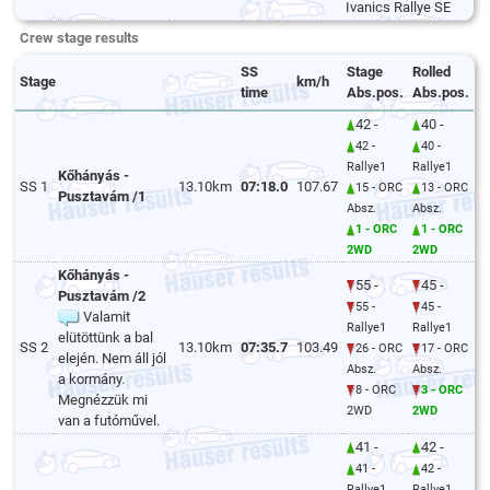
Ivanics Rallye SE
Crew stage results
SS
Stage
Rolled
Stage
km/h
time
Abs.pos.
Abs.pos.
42 -
40 -
42 -
40 -
Rallye1
Rallye1
Kőhányás -
SS 1
13.10km
07:18.0
107.67
15 - ORC
13 - ORC
Pusztavám /1
Absz.
Absz.
1 - ORC
1 - ORC
2WD
2WD
Kőhányás -
55 -
45 -
Pusztavám /2
55 -
45 -
Valamit
Rallye1
Rallye1
elütöttünk a bal
SS 2
13.10km
07:35.7
103.49
26 - ORC
17 - ORC
elején. Nem áll jól
Absz.
Absz.
a kormány.
8 - ORC
3 - ORC
Megnézzük mi
2WD
2WD
van a futóművel.
41 -
42 -
41 -
42 -
Rallye1
Rallye1