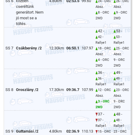
SS 6
közben
4.80km
02:53.5
99.60
24 - ORC
26 - ORC
cseréltünk
Absz.
Absz.
generátort. Nem
8 - ORC
9 - ORC
jó most se a
2WD
2WD
töltés.
42 -
53 -
42 -
53 -
Rallye1
Rallye1
SS 7
Csákberény /2
12.30km
06:50.1
107.97
18 - ORC
25 - ORC
Absz.
Absz.
4 - ORC
9 - ORC
2WD
2WD
36 -
49 -
36 -
49 -
Rallye1
Rallye1
SS 8
Oroszlány /2
17.30km
09:36.7
107.99
12 - ORC
23 - ORC
Absz.
Absz.
3 - ORC
9 - ORC
2WD
2WD
37 -
48 -
37 -
48 -
Rallye1
Rallye1
SS 9
Guttamási /2
4.80km
02:36.9
110.13
15 - ORC
23 - ORC