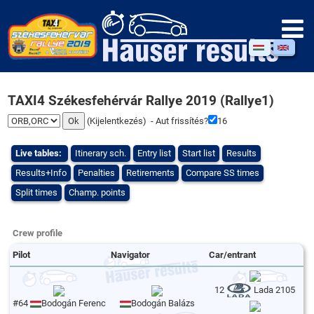
TAXI4 Székesfehérvár Rallye 2019 (Rallye1)
(
Kijelentkezés
) - Aut frissítés?
16
Live tables:
Itinerary sch.
Entry list
Start list
Results
Results+Info
Penalties
Retirements
Compare SS times
Split times
Champ. points
Crew profile
Pilot
Navigator
Car/entrant
12
Lada 2105
#64
Bodogán Ferenc
Bodogán Balázs