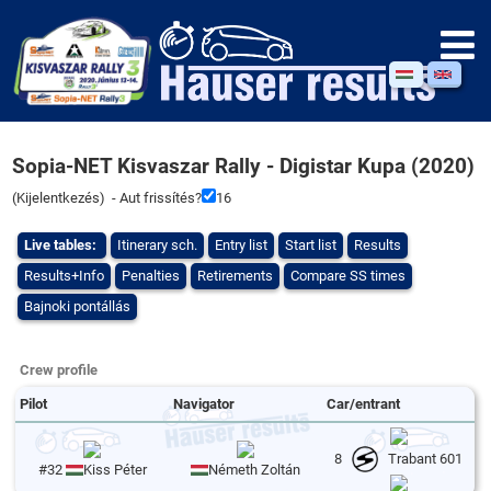
Sopia-NET Kisvaszar Rally - Digistar Kupa (2020)
(
Kijelentkezés
) - Aut frissítés?
16
Live tables:
Itinerary sch.
Entry list
Start list
Results
Results+Info
Penalties
Retirements
Compare SS times
Bajnoki pontállás
Crew profile
Pilot
Navigator
Car/entrant
8
Trabant 601
#32
Kiss Péter
Németh Zoltán