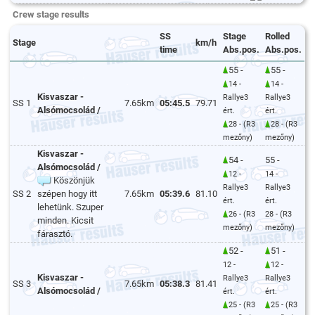
Crew stage results
SS
Stage
Rolled
Stage
km/h
time
Abs.pos.
Abs.pos.
55 -
55 -
14 -
14 -
Kisvaszar -
Rallye3
Rallye3
SS 1
7.65km
05:45.5
79.71
Alsómocsolád /
ért.
ért.
28 - (R3
28 - (R3
mezőny)
mezőny)
Kisvaszar -
54 -
55 -
Alsómocsolád /
12 -
14 -
Köszönjük
Rallye3
Rallye3
SS 2
szépen hogy itt
7.65km
05:39.6
81.10
ért.
ért.
lehetünk. Szuper
26 - (R3
28 - (R3
minden. Kicsit
mezőny)
mezőny)
fárasztó.
52 -
51 -
12 -
12 -
Kisvaszar -
Rallye3
Rallye3
SS 3
7.65km
05:38.3
81.41
Alsómocsolád /
ért.
ért.
25 - (R3
25 - (R3