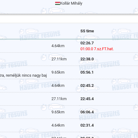
Kollár Mihály
SS time
02:26.7
4.64km
01:00.0 7.sz.FT.hat.
27.11km
22:38.0
9.65km
05:56.1
tra, reméljük nincs nagy baj
4.64km
02:45.2
27.11km
22:45.4
9.65km
06:06.4
4.64km
02:31.4