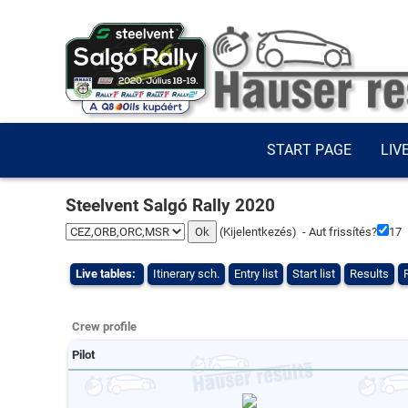
START PAGE
LIV
Steelvent Salgó Rally 2020
(
Kijelentkezés
) - Aut frissítés?
16
Live tables:
Itinerary sch.
Entry list
Start list
Results
Crew profile
Pilot