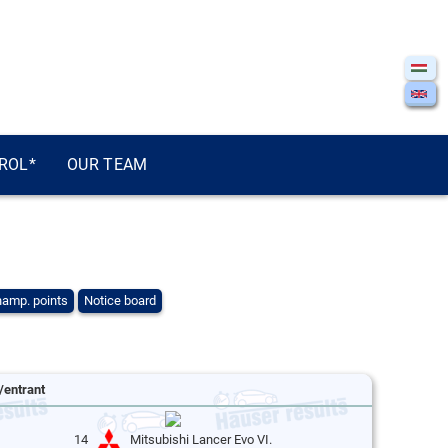
ROL*
OUR TEAM
amp. points
Notice board
/entrant
14
Mitsubishi Lancer Evo VI.