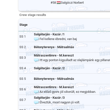
#58
Galgóczi Norbert
Crew stage results
Stage
Salgótarján - Kazár /1
SS 1
Fel kellene ébredni, van baj
SS 2
Bátonyterenye - Mátraalmás
Mátraszentimre - M.kereszt
SS 3
Itt egy ponton kigyulladt az olajlámpánk egy pillana
SS 4
Salgótarján - Kazár /2
SS 5
Bátonyterenye - Mátraalmás
Mátraszentimre - M.kereszt
SS 6
Az előző gyors jól sikerült, ez megjobban.
Salgótarján - Kazár /3
SS 7
Élveztük, most nagyon jó volt.