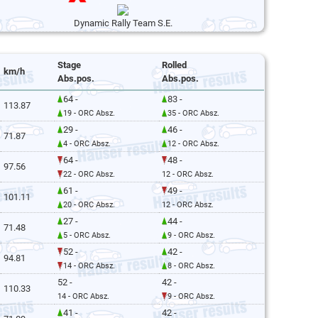
Dynamic Rally Team S.E.
Stage
Rolled
km/h
Abs.pos.
Abs.pos.
64 -
83 -
113.87
19 - ORC Absz.
35 - ORC Absz.
29 -
46 -
71.87
4 - ORC Absz.
12 - ORC Absz.
64 -
48 -
97.56
22 - ORC Absz.
12 - ORC Absz.
61 -
49 -
101.11
20 - ORC Absz.
12 - ORC Absz.
27 -
44 -
71.48
5 - ORC Absz.
9 - ORC Absz.
52 -
42 -
94.81
14 - ORC Absz.
8 - ORC Absz.
52 -
42 -
110.33
14 - ORC Absz.
9 - ORC Absz.
41 -
42 -