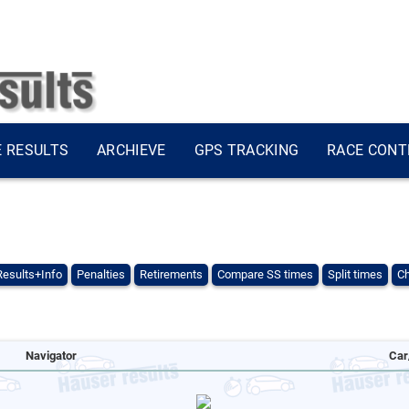
E RESULTS
ARCHIEVE
GPS TRACKING
RACE CONT
Results+Info
Penalties
Retirements
Compare SS times
Split times
Ch
Navigator
Car