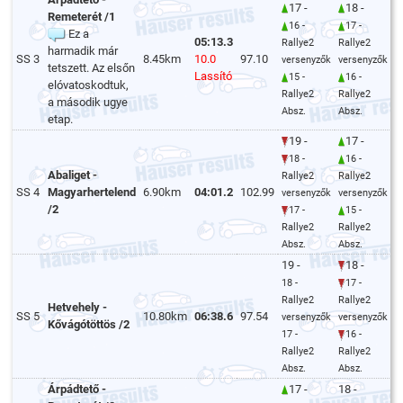
17 -
18 -
Remeterét /1
16 -
17 -
Ez a
05:13.3
Rallye2
Rallye2
harmadik már
SS 3
8.45km
10.0
97.10
versenyzők
versenyzők
tetszett. Az elsőn
Lassító
15 -
16 -
elóvatoskodtuk,
Rallye2
Rallye2
a második ugye
Absz.
Absz.
etap.
19 -
17 -
18 -
16 -
Abaliget -
Rallye2
Rallye2
SS 4
Magyarhertelend
6.90km
04:01.2
102.99
versenyzők
versenyzők
/2
17 -
15 -
Rallye2
Rallye2
Absz.
Absz.
19 -
18 -
18 -
17 -
Rallye2
Rallye2
Hetvehely -
SS 5
10.80km
06:38.6
97.54
versenyzők
versenyzők
Kővágótöttös /2
17 -
16 -
Rallye2
Rallye2
Absz.
Absz.
Árpádtető -
17 -
18 -