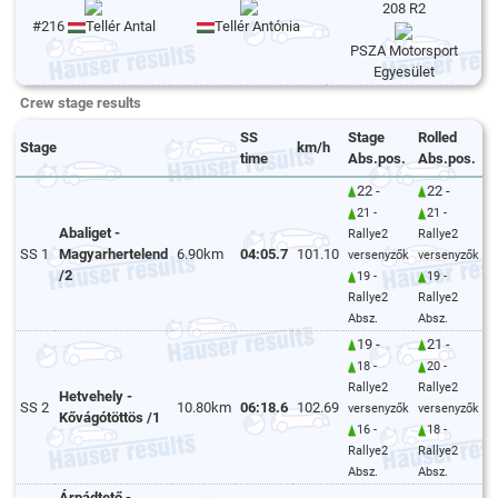
208 R2
#216
Tellér Antal
Tellér Antónia
PSZA Motorsport
Egyesület
Crew stage results
SS
Stage
Rolled
Stage
km/h
time
Abs.pos.
Abs.pos.
22 -
22 -
21 -
21 -
Abaliget -
Rallye2
Rallye2
SS 1
Magyarhertelend
6.90km
04:05.7
101.10
versenyzők
versenyzők
/2
19 -
19 -
Rallye2
Rallye2
Absz.
Absz.
19 -
21 -
18 -
20 -
Rallye2
Rallye2
Hetvehely -
SS 2
10.80km
06:18.6
102.69
versenyzők
versenyzők
Kővágótöttös /1
16 -
18 -
Rallye2
Rallye2
Absz.
Absz.
Árpádtető -