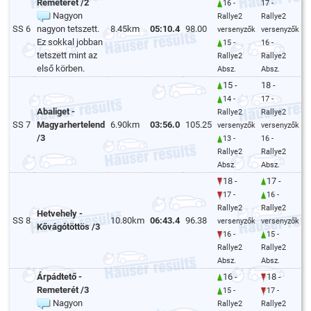
Remeterét /2
16 -
17 -
Nagyon
Rallye2
Rallye2
SS 6
nagyon tetszett.
8.45km
05:10.4
98.00
versenyzők
versenyzők
Ez sokkal jobban
15 -
16 -
tetszett mint az
Rallye2
Rallye2
első körben.
Absz.
Absz.
15 -
18 -
14 -
17 -
Abaliget -
Rallye2
Rallye2
SS 7
Magyarhertelend
6.90km
03:56.0
105.25
versenyzők
versenyzők
/3
13 -
16 -
Rallye2
Rallye2
Absz.
Absz.
18 -
17 -
17 -
16 -
Rallye2
Rallye2
Hetvehely -
SS 8
10.80km
06:43.4
96.38
versenyzők
versenyzők
Kővágótöttös /3
16 -
15 -
Rallye2
Rallye2
Absz.
Absz.
Árpádtető -
16 -
18 -
Remeterét /3
15 -
17 -
Nagyon
Rallye2
Rallye2