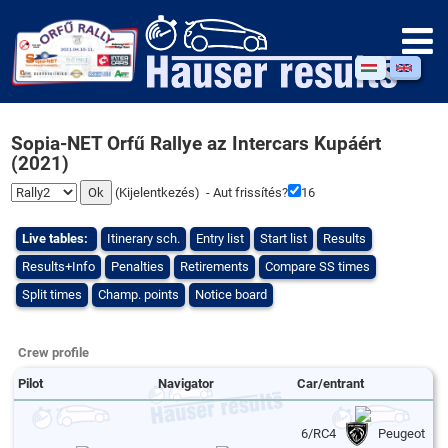
Sopia-NET Orfű Rallye az Intercars Kupáért
(2021)
(
Kijelentkezés
) - Aut frissítés?
16
Live tables:
Itinerary sch.
Entry list
Start list
Results
Results+Info
Penalties
Retirements
Compare SS times
Split times
Champ. points
Notice board
Crew profile
Pilot
Navigator
Car/entrant
6/RC4
Peugeot