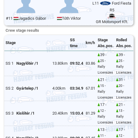
L11
Ford Fiesta
R5
#11
Jagadics Gábor
Tóth Viktor
GR Motorsport Kft.
Crew stage results
SS
Stage
Rolled
Stage
km/h
time
Abs.pos.
Abs.pos.
39 -
39 -
25 -
25 -
SS 1
Nagylőtér /1
13.80km
09:52.4
83.86
Rally
Rally
Licenszes
Licenszes
21 -
31 -
15 -
20 -
SS 2
Gyártelep /1
4.00km
03:34.9
67.01
Rally
Rally
Licenszes
Licenszes
17 -
21 -
12 -
13 -
SS 3
Kislőtér /1
20.40km
15:03.4
81.29
Rally
Rally
Licenszes
Licenszes
13 -
17 -
11 -
12 -