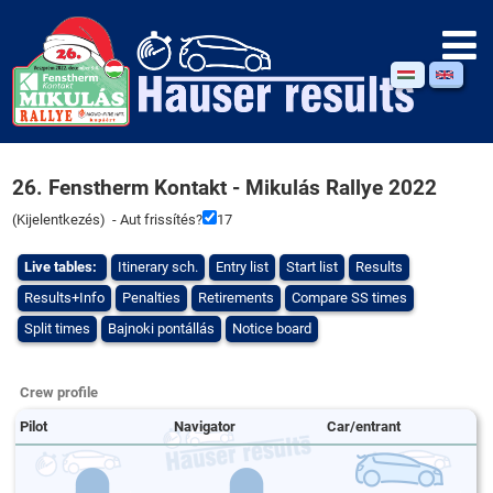
26. Fenstherm Kontakt - Mikulás Rallye 2022
(
Kijelentkezés
) - Aut frissítés?
16
Live tables:
Itinerary sch.
Entry list
Start list
Results
Results+Info
Penalties
Retirements
Compare SS times
Split times
Bajnoki pontállás
Notice board
Crew profile
Pilot
Navigator
Car/entrant