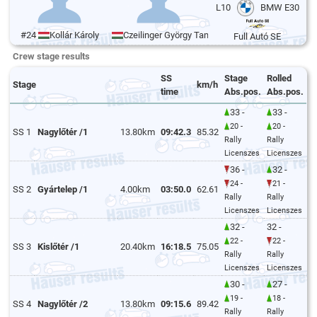
L10
BMW E30
#24
Kollár Károly
Czeilinger György Tamás
Full Autó SE
Crew stage results
SS
Stage
Rolled
Stage
km/h
time
Abs.pos.
Abs.pos.
33 -
33 -
20 -
20 -
SS 1
Nagylőtér /1
13.80km
09:42.3
85.32
Rally
Rally
Licenszes
Licenszes
36 -
32 -
24 -
21 -
SS 2
Gyártelep /1
4.00km
03:50.0
62.61
Rally
Rally
Licenszes
Licenszes
32 -
32 -
22 -
22 -
SS 3
Kislőtér /1
20.40km
16:18.5
75.05
Rally
Rally
Licenszes
Licenszes
30 -
27 -
19 -
18 -
SS 4
Nagylőtér /2
13.80km
09:15.6
89.42
Rally
Rally