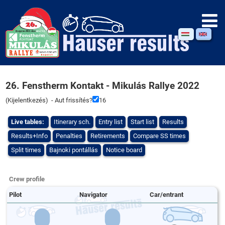
26. Fenstherm Kontakt - Mikulás Rallye 2022
(
Kijelentkezés
) - Aut frissítés?
16
Live tables:
Itinerary sch.
Entry list
Start list
Results
Results+Info
Penalties
Retirements
Compare SS times
Split times
Bajnoki pontállás
Notice board
Crew profile
Pilot
Navigator
Car/entrant