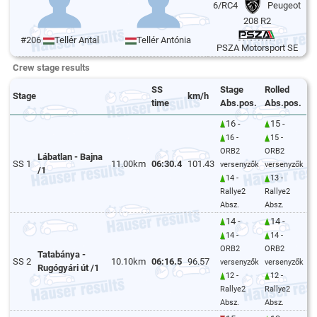
6/RC4
Peugeot
208 R2
#206
Tellér Antal
Tellér Antónia
PSZA Motorsport SE
Crew stage results
SS
Stage
Rolled
Stage
km/h
time
Abs.pos.
Abs.pos.
16 -
15 -
16 -
15 -
ORB2
ORB2
Lábatlan - Bajna
SS 1
11.00km
06:30.4
101.43
versenyzők
versenyzők
/1
14 -
13 -
Rallye2
Rallye2
Absz.
Absz.
14 -
14 -
14 -
14 -
ORB2
ORB2
Tatabánya -
SS 2
10.10km
06:16.5
96.57
versenyzők
versenyzők
Rugógyári út /1
12 -
12 -
Rallye2
Rallye2
Absz.
Absz.