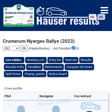
Crumerum-Nyerges Rallye (2023)
(
Kijelentkezés
) - Aut frissítés?
16
Live tables:
Itinerary sch.
Entry list
Start list
Results
Results+Info
Penalties
Retirements
Compare SS times
Split times
Champ. points
Notice board
Crew profile
Pilot
Navigator
Car/entrant