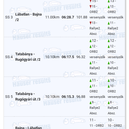
15 -
13 -
15 -
13 -
ORB2
ORB2
Lábatlan - Bajna
SS 3
11.00km
06:28.7
101.88
versenyzők
versenyzők
/2
13 -
11 -
Rallye2
Rallye2
Absz.
Absz.
12 -
12 -
12 -
12 -
ORB2
ORB2
Tatabánya -
SS 4
10.10km
06:17.5
96.32
versenyzők
versenyzők
Rugógyári út /2
11 -
10 -
Rallye2
Rallye2
Absz.
Absz.
11 -
10 -
11 -
10 -
ORB2
ORB2
Tatabánya -
SS 5
10.10km
06:15.3
96.88
versenyzők
versenyzők
Rugógyári út /3
9 -
8 -
Rallye2
Rallye2
Absz.
Absz.
11 -
10 -
11 - ORB2
10 - ORB2
Bajna - Lábatlan