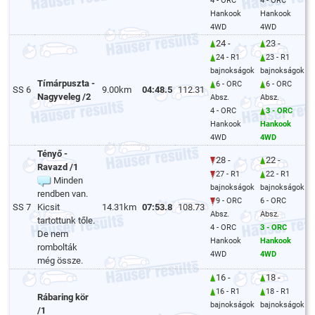
4 - ORC
4 - ORC
Hankook
Hankook
4WD
4WD
24 -
23 -
24 - R1
23 - R1
bajnokságok
bajnokságok
Tímárpuszta -
6 - ORC
6 - ORC
SS 6
9.00km
04:48.5
112.31
Nagyveleg /2
Absz.
Absz.
4 - ORC
3 - ORC
Hankook
Hankook
4WD
4WD
Tényő -
28 -
22 -
Ravazd /1
27 - R1
22 - R1
Minden
bajnokságok
bajnokságok
rendben van.
9 - ORC
6 - ORC
SS 7
Kicsit
14.31km
07:53.8
108.73
Absz.
Absz.
tartottunk tőle.
4 - ORC
3 - ORC
De nem
Hankook
Hankook
rombolták
4WD
4WD
még össze.
16 -
18 -
16 - R1
18 - R1
Rábaring kör
bajnokságok
bajnokságok
/1