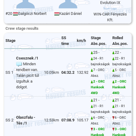
Evolution IX
#20
Galgóczi Norbert
Kazári Dániel
WIN-CAR Fényezés
Kft.
Crew stage results
SS
Stage
Rolled
Stage
km/h
time
Abs.pos.
Abs.pos.
25 -
22 -
Csesznek /1
24 - R1
22 - R1
Minden
bajnokságok
bajnokságok
rendben van.
7 - ORC
5 - ORC
SS 1
10.05km
04:32.2
132.92
Talán picit túl
Absz.
Absz.
izgultuk a
2 - ORC
2 - ORC
dolgot.
Hankook
Hankook
4WD
4WD
21 -
21 -
21 - R1
21 - R1
bajnokságok
bajnokságok
Olaszfalu -
6 - ORC
6 - ORC
SS 2
12.53km
07:08.9
105.17
Tés /1
Absz.
Absz.
3 - ORC
3 - ORC
Hankook
Hankook