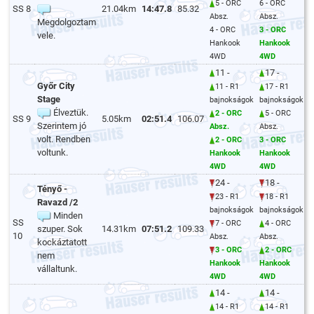
5 - ORC
6 - ORC
SS 8
21.04km
14:47.8
85.32
Absz.
Absz.
Megdolgoztam
4 - ORC
3 - ORC
vele.
Hankook
Hankook
4WD
4WD
11 -
17 -
Győr City
11 - R1
17 - R1
Stage
bajnokságok
bajnokságok
Élveztük.
2 - ORC
5 - ORC
SS 9
5.05km
02:51.4
106.07
Szerintem jó
Absz.
Absz.
volt. Rendben
2 - ORC
3 - ORC
voltunk.
Hankook
Hankook
4WD
4WD
24 -
18 -
Tényő -
23 - R1
18 - R1
Ravazd /2
bajnokságok
bajnokságok
Minden
SS
7 - ORC
4 - ORC
szuper. Sok
14.31km
07:51.2
109.33
10
Absz.
Absz.
kockáztatott
3 - ORC
2 - ORC
nem
Hankook
Hankook
vállaltunk.
4WD
4WD
14 -
14 -
14 - R1
14 - R1