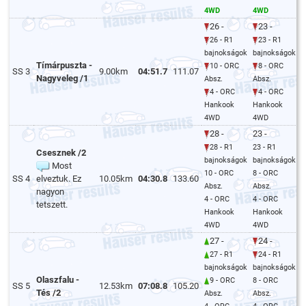
4WD
4WD
26 -
23 -
26 - R1
23 - R1
bajnokságok
bajnokságok
Tímárpuszta -
10 - ORC
8 - ORC
SS 3
9.00km
04:51.7
111.07
Nagyveleg /1
Absz.
Absz.
4 - ORC
4 - ORC
Hankook
Hankook
4WD
4WD
28 -
23 -
28 - R1
23 - R1
Csesznek /2
bajnokságok
bajnokságok
Most
10 - ORC
8 - ORC
SS 4
elveztuk. Ez
10.05km
04:30.8
133.60
Absz.
Absz.
nagyon
4 - ORC
4 - ORC
tetszett.
Hankook
Hankook
4WD
4WD
27 -
24 -
27 - R1
24 - R1
bajnokságok
bajnokságok
Olaszfalu -
9 - ORC
8 - ORC
SS 5
12.53km
07:08.8
105.20
Tés /2
Absz.
Absz.