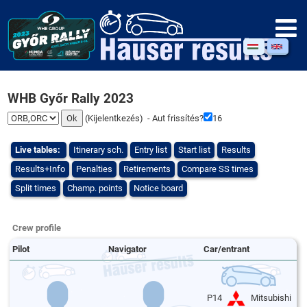
WHB Győr Rally 2023
(
Kijelentkezés
) - Aut frissítés?
16
Live tables:
Itinerary sch.
Entry list
Start list
Results
Results+Info
Penalties
Retirements
Compare SS times
Split times
Champ. points
Notice board
Crew profile
Pilot
Navigator
Car/entrant
P14
Mitsubishi