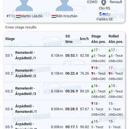
O2WD
Renault
Clio RS
#T11
Martin László
Réb Krisztián
FiaSko SE
Crew stage results
SS
Stage
Rolled
Stage
km/h
time
Abs.pos.
Abs.pos.
17 -
17 -
Remeterét -
SS 1
8.10km
05:53.1
82.58
5 - Teszt
5 - Teszt
Árpádtető /1
ORB+ORC
ORB+ORC
18 -
17 -
Remeterét -
SS 2
8.10km
06:22.4
76.26
6 - Teszt
6 - Teszt
Árpádtető /2
ORB+ORC
ORB+ORC
16 -
15 -
Remeterét -
SS 3
8.10km
05:26.9
89.20
5 - Teszt
5 - Teszt
Árpádtető /3
ORB+ORC
ORB+ORC
18 -
15 -
Árpádtető -
SS 4
8.00km
05:28.5
87.67
5 - Teszt
5 - Teszt
Remeterét /1
ORB+ORC
ORB+ORC
15 -
15 -
Árpádtető -
SS 5
8.00km
05:17.1
90.82
5 - Teszt
5 - Teszt