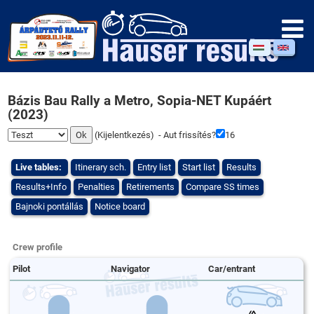
Bázis Bau Rally a Metro, Sopia-NET Kupáért
(2023)
(
Kijelentkezés
) - Aut frissítés?
16
Live tables:
Itinerary sch.
Entry list
Start list
Results
Results+Info
Penalties
Retirements
Compare SS times
Bajnoki pontállás
Notice board
Crew profile
Pilot
Navigator
Car/entrant