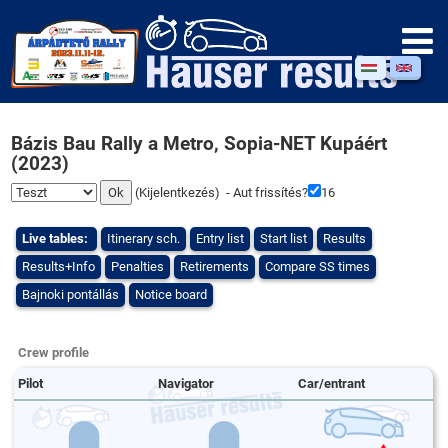
Bázis Bau Rally a Metro, Sopia-NET Kupáért
(2023)
(
Kijelentkezés
) - Aut frissítés?
16
Live tables:
Itinerary sch.
Entry list
Start list
Results
Results+Info
Penalties
Retirements
Compare SS times
Bajnoki pontállás
Notice board
Crew profile
Pilot
Navigator
Car/entrant