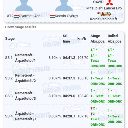
O4WD
Mitsubishi Lancer Evo
#T2
Gyarmati Ariel
Kocsis György
Korda Racing Kft.
Crew stage results
SS
Stage
Rolled
Stage
km/h
time
Abs.pos.
Abs.pos.
1 -
1 -
Remeterét -
1 -
1 -
SS 1
8.10km
04:41.2
103.70
Árpádtető /1
Teszt
Teszt
ORB+ORC
ORB+ORC
1 -
1 -
Remeterét -
SS 2
8.10km
04:37.3
105.16
1 - Teszt
1 - Teszt
Árpádtető /2
ORB+ORC
ORB+ORC
1 -
1 -
Remeterét -
SS 3
8.10km
04:29.0
108.40
1 - Teszt
1 - Teszt
Árpádtető /3
ORB+ORC
ORB+ORC
2 -
1 -
Árpádtető -
2 -
SS 4
8.00km
04:28.7
107.18
1 - Teszt
Remeterét /1
Teszt
ORB+ORC
ORB+ORC