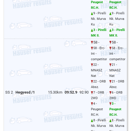
Peugeot
Peugeot
RC.H.
RC.H.
9 - Pirelli
9 - Pirelli
Nk. Murva
Nk. Murva
Ku
Ku
3 - Pirelli
3 - Pirelli
MK II.
MK II.
58 -
58 -
58 - Erc-
58 - Erc-
Int -
Int -
competitor
competitor
22 -
21 -
MNASZ
MNASZ
Nat
Nat
22 - ORB
21 - ORB
Absz.
Absz.
SS 2
Hegyesd /1
15.30km
09:52.9
92.90
7 - ORB
6 - ORB
2WD
2WD
4 -
3 -
Peugeot
Peugeot
RC.H.
RC.H.
8 - Pirelli
8 - Pirelli
Nk. Murva
Nk. Murva