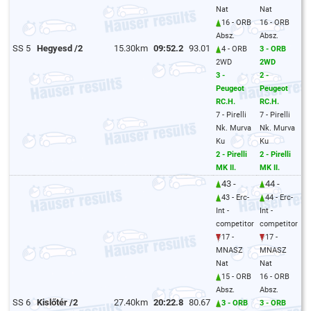
Nat
Nat
16 - ORB
16 - ORB
Absz.
Absz.
SS 5
Hegyesd /2
15.30km
09:52.2
93.01
4 - ORB
3 - ORB
2WD
2WD
3 -
2 -
Peugeot
Peugeot
RC.H.
RC.H.
7 - Pirelli
7 - Pirelli
Nk. Murva
Nk. Murva
Ku
Ku
2 - Pirelli
2 - Pirelli
MK II.
MK II.
43 -
44 -
43 - Erc-
44 - Erc-
Int -
Int -
competitor
competitor
17 -
17 -
MNASZ
MNASZ
Nat
Nat
15 - ORB
16 - ORB
Absz.
Absz.
SS 6
Kislőtér /2
27.40km
20:22.8
80.67
3 - ORB
3 - ORB