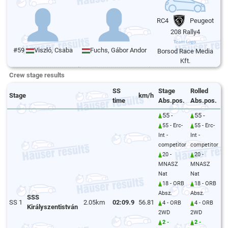
RC4
Peugeot
208 Rally4
#59
Viszló, Csaba
Fuchs, Gábor Andor
Borsod Race Media
Kft.
Crew stage results
SS
Stage
Rolled
Stage
km/h
time
Abs.pos.
Abs.pos.
55 -
55 -
55 - Erc-
55 - Erc-
Int -
Int -
competitor
competitor
20 -
20 -
MNASZ
MNASZ
Nat
Nat
18 - ORB
18 - ORB
Absz.
Absz.
SSS
SS 1
2.05km
02:09.9
56.81
4 - ORB
4 - ORB
Királyszentistván
2WD
2WD
2 -
2 -