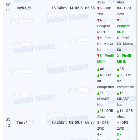
Absz.
Absz.
SS
Iszka /2
15.34km
14:02.5
65.55
5 - ORB
4 - ORB
11
2WD
2WD
4 -
3 -
Peugeot
Peugeot
RC.H.
RC.H.
8 - Pirelli
6 - Pirelli
Nk. Murva
Nk. Murva
Ku
Ku
3 - Pirelli
2 - Pirelli
MK II.
MK II.
46 -
35 -
46 - Erc-
35 - Erc-
Int -
Int -
competitor
competitor
18 -
12 -
MNASZ
MNASZ
Nat
Nat
13 - ORB
11 - ORB
Absz.
Absz.
SS
Tés /1
10.25km
08:59.7
68.37
5 - ORB
4 - ORB
12
2WD
2WD
4 -
3 -