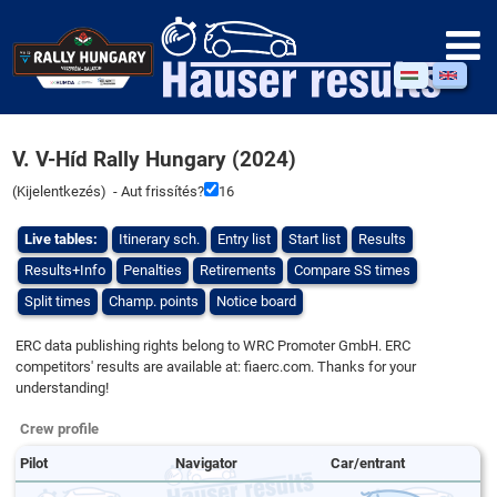
V. V-Híd Rally Hungary (2024)
(
Kijelentkezés
) - Aut frissítés?
15
Live tables:
Itinerary sch.
Entry list
Start list
Results
Results+Info
Penalties
Retirements
Compare SS times
Split times
Champ. points
Notice board
ERC data publishing rights belong to WRC Promoter GmbH. ERC
competitors' results are available at: fiaerc.com. Thanks for your
understanding!
Crew profile
Pilot
Navigator
Car/entrant