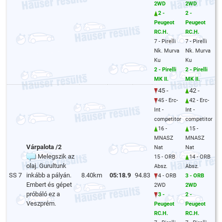
2WD
2WD
2 -
2 -
Peugeot
Peugeot
RC.H.
RC.H.
7 - Pirelli
7 - Pirelli
Nk. Murva
Nk. Murva
Ku
Ku
2 - Pirelli
2 - Pirelli
MK II.
MK II.
45 -
42 -
45 - Erc-
42 - Erc-
Int -
Int -
competitor
competitor
16 -
15 -
MNASZ
MNASZ
Várpalota /2
Nat
Nat
Melegszik az
15 - ORB
14 - ORB
olaj. Gurultunk
Absz.
Absz.
SS 7
inkább a pályán.
8.40km
05:18.9
94.83
4 - ORB
3 - ORB
Embert és gépet
2WD
2WD
próbáló ez a
3 -
2 -
Veszprém.
Peugeot
Peugeot
RC.H.
RC.H.