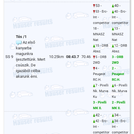
53 -
40 -
53 - Erc-
40 - Erc-
Int -
Int -
competitor
competitor
18 -
13 -
MNASZ
MNASZ
Tés /1
Nat
Nat
Az első
15 - ORB
12 - ORB
kanyarba
Absz.
Absz.
magunkra
SS 9
10.25km
08:43.7
70.46
5 - ORB
3 - ORB
ijesztettünk. Mert
2WD
2WD
csúszik. De
4 -
2 -
igazából célba
Peugeot
Peugeot
akarunk érni.
RC.H.
RC.H.
7 - Pirelli
6 - Pirelli
Nk. Murva
Nk. Murva
Ku
Ku
3 - Pirelli
2 - Pirelli
MK II.
MK II.
42 -
34 -
42 - Erc-
34 - Erc-
Int -
Int -
competitor
competitor