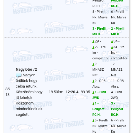
Peugeot
Peugeot
RC.H.
RC.H.
8 - Pirelli
6 - Pirelli
Nk. Murva
Nk. Murva
Ku
Ku
3 - Pirelli
2 - Pirelli
MK II.
MK II.
29 -
34 -
29 - Erc-
34 - Erc-
Int -
Int -
competitor
competitor
9 -
12 -
Nagylőtér /2
MNASZ
MNASZ
Nagyon
Nat
Nat
örülünk hogy
9 - ORB
11 - ORB
célba értünk.
Absz.
Absz.
SS
Köszönöm hogy
18.50km
12:20.4
89.95
1 - ORB
4 - ORB
13
itt lehetek.
2WD
2WD
Köszönöm
1 -
3 -
mindnekinek aki
Peugeot
Peugeot
segített.
RC.H.
RC.H.
5 - Pirelli
6 - Pirelli
Nk. Murva
Nk. Murva
Ku
Ku