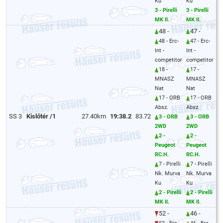
Ku
Ku
3 - Pirelli
3 - Pirelli
MK II.
MK II.
48 -
47 -
48 - Erc-
47 - Erc-
Int -
Int -
competitor
competitor
18 -
17 -
MNASZ
MNASZ
Nat
Nat
17 - ORB
17 - ORB
Absz.
Absz.
SS 3
Kislőtér /1
27.40km
19:38.2
83.72
3 - ORB
3 - ORB
2WD
2WD
2 -
2 -
Peugeot
Peugeot
RC.H.
RC.H.
7 - Pirelli
7 - Pirelli
Nk. Murva
Nk. Murva
Ku
Ku
2 - Pirelli
2 - Pirelli
MK II.
MK II.
52 -
46 -