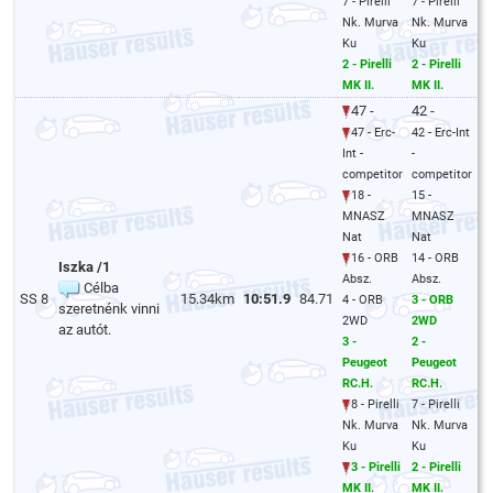
7 - Pirelli
7 - Pirelli
Nk. Murva
Nk. Murva
Ku
Ku
2 - Pirelli
2 - Pirelli
MK II.
MK II.
47 -
42 -
47 - Erc-
42 - Erc-Int
Int -
-
competitor
competitor
18 -
15 -
MNASZ
MNASZ
Nat
Nat
16 - ORB
14 - ORB
Iszka /1
Absz.
Absz.
Célba
SS 8
15.34km
10:51.9
84.71
4 - ORB
3 - ORB
szeretnénk vinni
2WD
2WD
az autót.
3 -
2 -
Peugeot
Peugeot
RC.H.
RC.H.
8 - Pirelli
7 - Pirelli
Nk. Murva
Nk. Murva
Ku
Ku
3 - Pirelli
2 - Pirelli
MK II.
MK II.