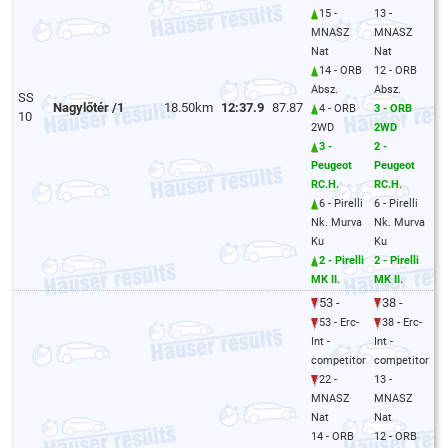
15 -
13 -
MNASZ
MNASZ
Nat
Nat
14 - ORB
12 - ORB
Absz.
Absz.
SS
Nagylőtér /1
18.50km
12:37.9
87.87
4 - ORB
3 - ORB
10
2WD
2WD
3 -
2 -
Peugeot
Peugeot
RC.H.
RC.H.
6 - Pirelli
6 - Pirelli
Nk. Murva
Nk. Murva
Ku
Ku
2 - Pirelli
2 - Pirelli
MK II.
MK II.
53 -
38 -
53 - Erc-
38 - Erc-
Int -
Int -
competitor
competitor
22 -
13 -
MNASZ
MNASZ
Nat
Nat
14 - ORB
12 - ORB