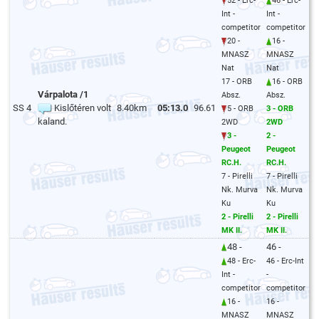
52 - Erc-
46 - Erc-
Int -
Int -
competitor
competitor
20 -
16 -
MNASZ
MNASZ
Nat
Nat
17 - ORB
16 - ORB
Várpalota /1
Absz.
Absz.
SS 4
Kislőtéren volt
8.40km
05:13.0
96.61
5 - ORB
3 - ORB
kaland.
2WD
2WD
3 -
2 -
Peugeot
Peugeot
RC.H.
RC.H.
7 - Pirelli
7 - Pirelli
Nk. Murva
Nk. Murva
Ku
Ku
2 - Pirelli
2 - Pirelli
MK II.
MK II.
48 -
46 -
48 - Erc-
46 - Erc-Int
Int -
-
competitor
competitor
16 -
16 -
MNASZ
MNASZ