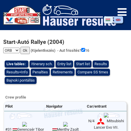
Start-Autó Rallye (2004)
(
Kijelentkezés
) - Aut frissítés?
16
Live tables:
Itinerary sch.
Entry list
Start list
Results
Results+Info
Penalties
Retirements
Compare SS times
Bajnoki pontállás
Crew profile
Pilot
Navigator
Car/entrant
N/4
Mitsubishi
Lancer Evo VII.
#31
Gerencsér Tibor
Menthy Zsolt