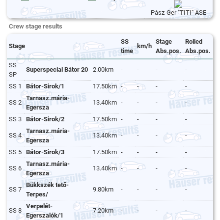
Pász-Ger "TITI" ASE
Crew stage results
SS
Stage
Rolled
Stage
km/h
time
Abs.pos.
Abs.pos.
SS
Superspecial Bátor 20
2.00km
-
-
-
-
SP
SS 1
Bátor-Sirok/1
17.50km
-
-
-
-
Tarnasz.mária-
SS 2
13.40km
-
-
-
-
Egersza
SS 3
Bátor-Sirok/2
17.50km
-
-
-
-
Tarnasz.mária-
SS 4
13.40km
-
-
-
-
Egersza
SS 5
Bátor-Sirok/3
17.50km
-
-
-
-
Tarnasz.mária-
SS 6
13.40km
-
-
-
-
Egersza
Bükkszék tető-
SS 7
9.80km
-
-
-
-
Terpes/
Verpelét-
SS 8
7.20km
-
-
-
-
Egerszalók/1