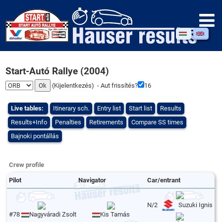
Start-Autó Rallye (2004)
(
Kijelentkezés
) - Aut frissítés?
16
Live tables:
Itinerary sch.
Entry list
Start list
Results
Results+Info
Penalties
Retirements
Compare SS times
Bajnoki pontállás
Crew profile
Pilot
Navigator
Car/entrant
N/2
Suzuki Ignis
#78
Nagyváradi Zsolt
Kis Tamás