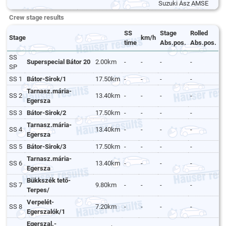
Suzuki Ász AMSE
Crew stage results
SS
Stage
Rolled
Stage
km/h
time
Abs.pos.
Abs.pos.
SS
Superspecial Bátor 20
2.00km
-
-
-
-
SP
SS 1
Bátor-Sirok/1
17.50km
-
-
-
-
Tarnasz.mária-
SS 2
13.40km
-
-
-
-
Egersza
SS 3
Bátor-Sirok/2
17.50km
-
-
-
-
Tarnasz.mária-
SS 4
13.40km
-
-
-
-
Egersza
SS 5
Bátor-Sirok/3
17.50km
-
-
-
-
Tarnasz.mária-
SS 6
13.40km
-
-
-
-
Egersza
Bükkszék tető-
SS 7
9.80km
-
-
-
-
Terpes/
Verpelét-
SS 8
7.20km
-
-
-
-
Egerszalók/1
Egerszal.-