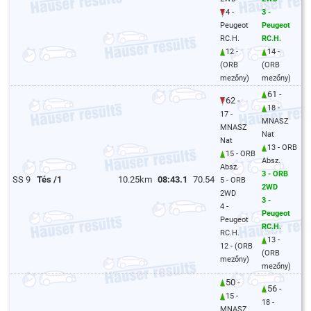
4 -
3 -
Peugeot
Peugeot
RC.H.
RC.H.
12 -
14 -
(ORB
(ORB
mezőny)
mezőny)
61 -
62 -
18 -
17 -
MNASZ
MNASZ
Nat
Nat
13 - ORB
15 - ORB
Absz.
Absz.
3 - ORB
SS 9
Tés /1
10.25km
08:43.1
70.54
5 - ORB
2WD
2WD
3 -
4 -
Peugeot
Peugeot
RC.H.
RC.H.
13 -
12 - (ORB
(ORB
mezőny)
mezőny)
50 -
56 -
15 -
18 -
MNASZ