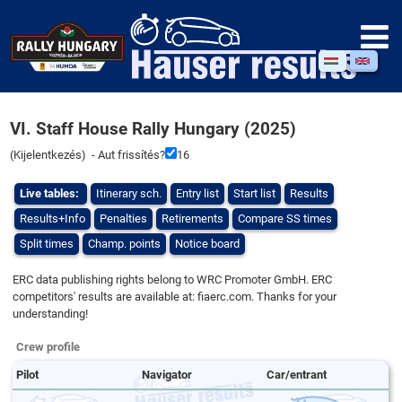
VI. Staff House Rally Hungary (2025)
(
Kijelentkezés
) - Aut frissítés?
16
Live tables:
Itinerary sch.
Entry list
Start list
Results
Results+Info
Penalties
Retirements
Compare SS times
Split times
Champ. points
Notice board
ERC data publishing rights belong to WRC Promoter GmbH. ERC
competitors' results are available at: fiaerc.com. Thanks for your
understanding!
Crew profile
Pilot
Navigator
Car/entrant