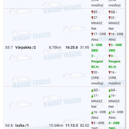
mezőny)
mezőny)
81 -
68 -
27 -
22 -
MNASZ
MNASZ
Nat
Nat
17 - ORB
16 - ORB
Absz.
Absz.
3 - ORB
3 - ORB
SS 7
Várpalota /2
8.75km
16:25.8
31.95
2WD
2WD
3 -
3 -
Peugeot
Peugeot
RC.H.
RC.H.
20 -
16 -
(ORB
(ORB
mezőny)
mezőny)
60 -
64 -
17 -
19 -
MNASZ
MNASZ
Nat
Nat
16 - ORB
14 - ORB
Absz.
Absz.
5 - ORB
3 - ORB
SS 8
Iszka /1
15.34km
11:13.3
82.02
2WD
2WD