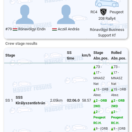
RC4
Peugeot
208 Rally4
#79
Rónavölgyi Endre
Aczél András
Rónavölgyi Business
Support Kf
Crew stage results
SS
Stage
Rolled
Stage
km/h
time
Abs.pos.
Abs.pos.
73 -
73 -
17 -
17 -
MNASZ
MNASZ
Nat
Nat
15 - ORB
15 - ORB
Absz.
Absz.
SSS
SS 1
2.05km
02:06.0
58.57
2 - ORB
2 - ORB
Királyszentistván
2WD
2WD
2 -
2 -
Peugeot
Peugeot
RC.H.
RC.H.
9 - (ORB
9 - (ORB