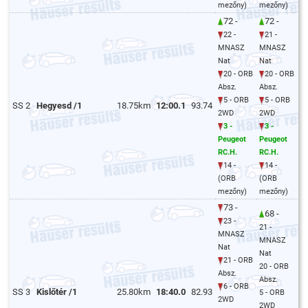
mezőny)
mezőny)
72 -
72 -
22 -
21 -
MNASZ
MNASZ
Nat
Nat
20 - ORB
20 - ORB
Absz.
Absz.
5 - ORB
5 - ORB
SS 2
Hegyesd /1
18.75km
12:00.1
93.74
2WD
2WD
3 -
3 -
Peugeot
Peugeot
RC.H.
RC.H.
14 -
14 -
(ORB
(ORB
mezőny)
mezőny)
73 -
68 -
23 -
21 -
MNASZ
MNASZ
Nat
Nat
21 - ORB
20 - ORB
Absz.
Absz.
6 - ORB
SS 3
Kislőtér /1
25.80km
18:40.0
82.93
5 - ORB
2WD
2WD