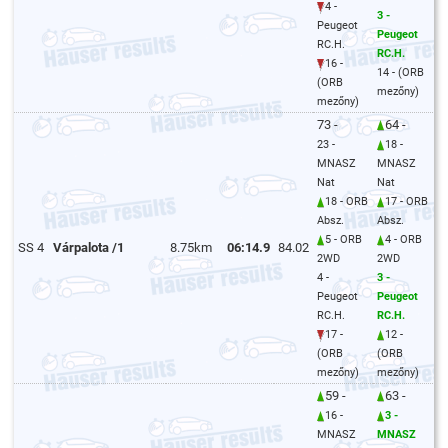
4 -
3 -
Peugeot
Peugeot
RC.H.
RC.H.
16 -
14 - (ORB
(ORB
mezőny)
mezőny)
73 -
64 -
23 -
18 -
MNASZ
MNASZ
Nat
Nat
18 - ORB
17 - ORB
Absz.
Absz.
5 - ORB
4 - ORB
SS 4
Várpalota /1
8.75km
06:14.9
84.02
2WD
2WD
4 -
3 -
Peugeot
Peugeot
RC.H.
RC.H.
17 -
12 -
(ORB
(ORB
mezőny)
mezőny)
59 -
63 -
16 -
3 -
MNASZ
MNASZ