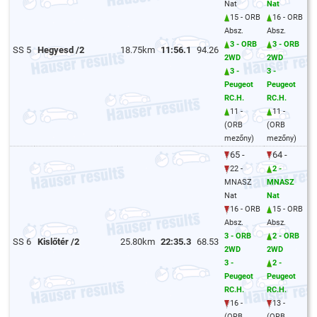
Nat
Nat
15 - ORB
16 - ORB
Absz.
Absz.
3 - ORB
3 - ORB
SS 5
Hegyesd /2
18.75km
11:56.1
94.26
2WD
2WD
3 -
3 -
Peugeot
Peugeot
RC.H.
RC.H.
11 -
11 -
(ORB
(ORB
mezőny)
mezőny)
65 -
64 -
22 -
2 -
MNASZ
MNASZ
Nat
Nat
16 - ORB
15 - ORB
Absz.
Absz.
3 - ORB
2 - ORB
SS 6
Kislőtér /2
25.80km
22:35.3
68.53
2WD
2WD
3 -
2 -
Peugeot
Peugeot
RC.H.
RC.H.
16 -
13 -
(ORB
(ORB