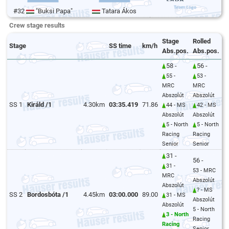
#32
"Buksi Papa"
Tatara Ákos
Crew stage results
Stage
Rolled
Stage
SS time
km/h
Abs.pos.
Abs.pos.
58 -
56 -
55 -
53 -
MRC
MRC
Abszolút
Abszolút
SS 1
Királd /1
4.30km
03:35.419
71.86
44 - MS
42 - MS
Abszolút
Abszolút
5 - North
5 - North
Racing
Racing
Senior
Senior
31 -
56 -
31 -
53 - MRC
MRC
Abszolút
Abszolút
? - MS
SS 2
Bordosbóta /1
4.45km
03:00.000
89.00
31 - MS
Abszolút
Abszolút
5 - North
3 - North
Racing
Racing
Senior