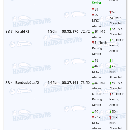
Senior
59 -
57 -
55 -
53 - MRC
MRC
Abszolút
Abszolút
43 - MS
SS 3
Királd /2
4.30km
03:32.870
72.72
45 - MS
Abszolút
Abszolút
4 - North
5 - North
Racing
Racing
Senior
Senior
49 -
? -
46 -
47 -
MRC
MRC
Abszolút
Abszolút
SS 4
Bordosbóta /2
4.45km
03:37.961
73.50
38 - MS
39 - MS
Abszolút
Abszolút
5 - North
5 - North
Racing
Racing
Senior
Senior
60 -
50 -
57 -
48 -
MRC
MRC
Abszolút
Abszolút