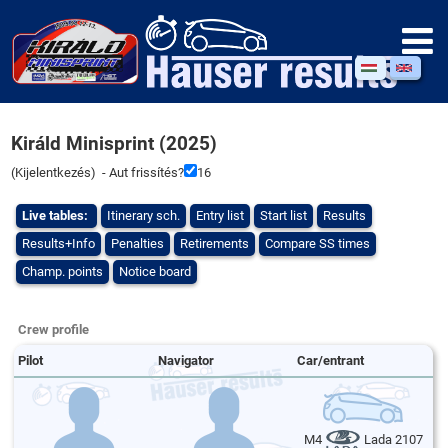
Királd Minisprint (2025)
(
Kijelentkezés
) - Aut frissítés?
16
Live tables:
Itinerary sch.
Entry list
Start list
Results
Results+Info
Penalties
Retirements
Compare SS times
Champ. points
Notice board
Crew profile
Pilot
Navigator
Car/entrant
M4
Lada 2107