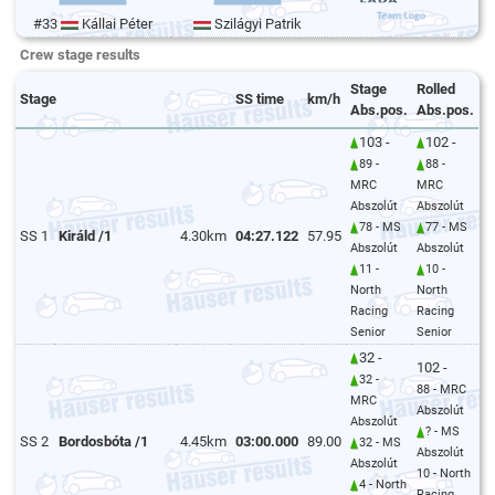
#33
Kállai Péter
Szilágyi Patrik
Crew stage results
Stage
Rolled
Stage
SS time
km/h
Abs.pos.
Abs.pos.
103 -
102 -
89 -
88 -
MRC
MRC
Abszolút
Abszolút
78 - MS
77 - MS
SS 1
Királd /1
4.30km
04:27.122
57.95
Abszolút
Abszolút
11 -
10 -
North
North
Racing
Racing
Senior
Senior
32 -
102 -
32 -
88 - MRC
MRC
Abszolút
Abszolút
? - MS
SS 2
Bordosbóta /1
4.45km
03:00.000
89.00
32 - MS
Abszolút
Abszolút
10 - North
4 - North
Racing