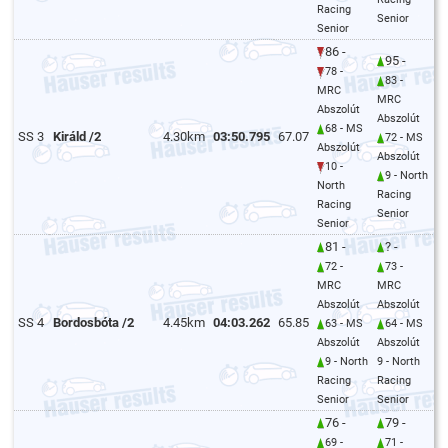
Racing
Senior
Senior
86 -
95 -
78 -
83 -
MRC
MRC
Abszolút
Abszolút
68 - MS
SS 3
Királd /2
4.30km
03:50.795
67.07
72 - MS
Abszolút
Abszolút
10 -
9 - North
North
Racing
Racing
Senior
Senior
81 -
? -
72 -
73 -
MRC
MRC
Abszolút
Abszolút
SS 4
Bordosbóta /2
4.45km
04:03.262
65.85
63 - MS
64 - MS
Abszolút
Abszolút
9 - North
9 - North
Racing
Racing
Senior
Senior
76 -
79 -
69 -
71 -