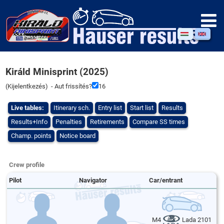
Királd Minisprint (2025)
(
Kijelentkezés
) - Aut frissítés?
16
Live tables:
Itinerary sch.
Entry list
Start list
Results
Results+Info
Penalties
Retirements
Compare SS times
Champ. points
Notice board
Crew profile
Pilot
Navigator
Car/entrant
M4
Lada 2101