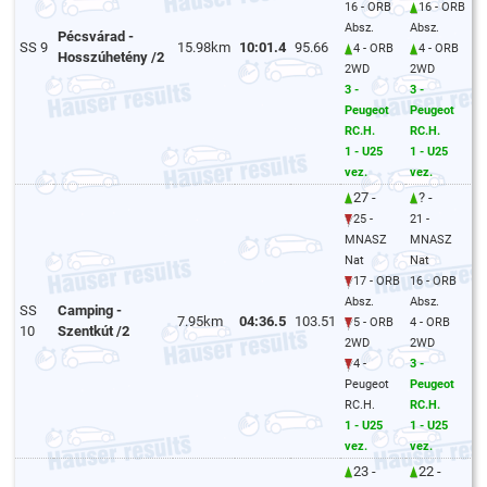
16 - ORB
16 - ORB
Absz.
Absz.
Pécsvárad -
SS 9
15.98km
10:01.4
95.66
4 - ORB
4 - ORB
Hosszúhetény /2
2WD
2WD
3 -
3 -
Peugeot
Peugeot
RC.H.
RC.H.
1 - U25
1 - U25
vez.
vez.
27 -
? -
25 -
21 -
MNASZ
MNASZ
Nat
Nat
17 - ORB
16 - ORB
Absz.
Absz.
SS
Camping -
7.95km
04:36.5
103.51
5 - ORB
4 - ORB
10
Szentkút /2
2WD
2WD
4 -
3 -
Peugeot
Peugeot
RC.H.
RC.H.
1 - U25
1 - U25
vez.
vez.
23 -
22 -