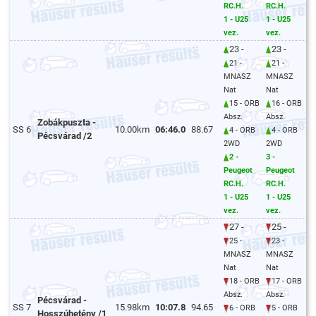
RC.H.
RC.H.
1 - U25
1 - U25
vez.
vez.
23 -
23 -
21 -
21 -
MNASZ
MNASZ
Nat
Nat
15 - ORB
16 - ORB
Absz.
Absz.
Zobákpuszta -
SS 6
10.00km
06:46.0
88.67
4 - ORB
4 - ORB
Pécsvárad /2
2WD
2WD
2 -
3 -
Peugeot
Peugeot
RC.H.
RC.H.
1 - U25
1 - U25
vez.
vez.
27 -
25 -
25 -
23 -
MNASZ
MNASZ
Nat
Nat
18 - ORB
17 - ORB
Absz.
Absz.
Pécsvárad -
SS 7
15.98km
10:07.8
94.65
6 - ORB
5 - ORB
Hosszúhetény /1