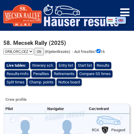
58. Mecsek Rally (2025)
(
Kijelentkezés
) - Aut frissítés?
16
Live tables:
Itinerary sch.
Entry list
Start list
Results
Results+Info
Penalties
Retirements
Compare SS times
Split times
Champ. points
Notice board
Crew profile
Pilot
Navigator
Car/entrant
RC4
Peugeot