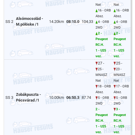
Nat
Nat
16 - ORB
16 - ORB
Absz.
Absz.
Alsómocsolád -
SS 2
14.20km
08:10.0
104.33
4 - ORB
4 - ORB
M.pölöske /1
2WD
2WD
2 -
2 -
Peugeot
Peugeot
RC.H.
RC.H.
1 - U25
1 - U25
vez.
vez.
27 -
25 -
25 -
23 -
MNASZ
MNASZ
Nat
Nat
18 - ORB
17 - ORB
Absz.
Absz.
Zobákpuszta -
SS 3
10.00km
06:50.3
87.74
5 - ORB
5 - ORB
Pécsvárad /1
2WD
2WD
2 -
3 -
Peugeot
Peugeot
RC.H.
RC.H.
1 - U25
1 - U25
vez.
vez.