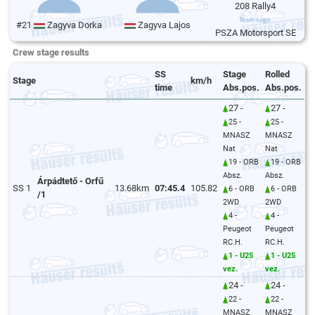
208 Rally4
#21
Zagyva Dorka
Zagyva Lajos
PSZA Motorsport SE
Crew stage results
SS
Stage
Rolled
Stage
km/h
time
Abs.pos.
Abs.pos.
27 -
27 -
25 -
25 -
MNASZ
MNASZ
Nat
Nat
19 - ORB
19 - ORB
Absz.
Absz.
Árpádtető - Orfű
SS 1
13.68km
07:45.4
105.82
6 - ORB
6 - ORB
/1
2WD
2WD
4 -
4 -
Peugeot
Peugeot
RC.H.
RC.H.
1 - U25
1 - U25
vez.
vez.
24 -
24 -
22 -
22 -
MNASZ
MNASZ