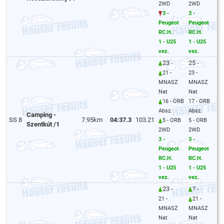
2WD
2WD
3 -
3 -
Peugeot
Peugeot
RC.H.
RC.H.
1 - U25
1 - U25
vez.
vez.
23 -
25 -
21 -
23 -
MNASZ
MNASZ
Nat
Nat
16 - ORB
17 - ORB
Absz.
Absz.
Camping -
SS 8
7.95km
04:37.3
103.21
5 - ORB
5 - ORB
Szentkút /1
2WD
2WD
3 -
3 -
Peugeot
Peugeot
RC.H.
RC.H.
1 - U25
1 - U25
vez.
vez.
23 -
? -
21 -
21 -
MNASZ
MNASZ
Nat
Nat