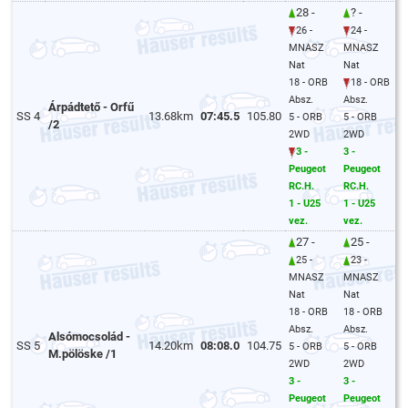
28 -
? -
26 -
24 -
MNASZ
MNASZ
Nat
Nat
18 - ORB
18 - ORB
Absz.
Absz.
Árpádtető - Orfű
SS 4
13.68km
07:45.5
105.80
5 - ORB
5 - ORB
/2
2WD
2WD
3 -
3 -
Peugeot
Peugeot
RC.H.
RC.H.
1 - U25
1 - U25
vez.
vez.
27 -
25 -
25 -
23 -
MNASZ
MNASZ
Nat
Nat
18 - ORB
18 - ORB
Absz.
Absz.
Alsómocsolád -
SS 5
14.20km
08:08.0
104.75
5 - ORB
5 - ORB
M.pölöske /1
2WD
2WD
3 -
3 -
Peugeot
Peugeot