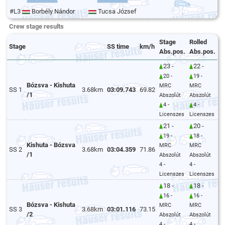
#L3
Borbély Nándor
Tucsa József
.
Crew stage results
Stage
Rolled
Stage
SS time
km/h
Abs.pos.
Abs.pos.
23 -
22 -
20 -
19 -
Bózsva - Kishuta
MRC
MRC
SS 1
3.68km
03:09.743
69.82
/1
Abszolút
Abszolút
4 -
4 -
Licenszes
Licenszes
21 -
20 -
19 -
18 -
Kishuta - Bózsva
MRC
MRC
SS 2
3.68km
03:04.359
71.86
/1
Abszolút
Abszolút
4 -
4 -
Licenszes
Licenszes
18 -
18 -
16 -
16 -
Bózsva - Kishuta
MRC
MRC
SS 3
3.68km
03:01.116
73.15
/2
Abszolút
Abszolút
4 -
4 -