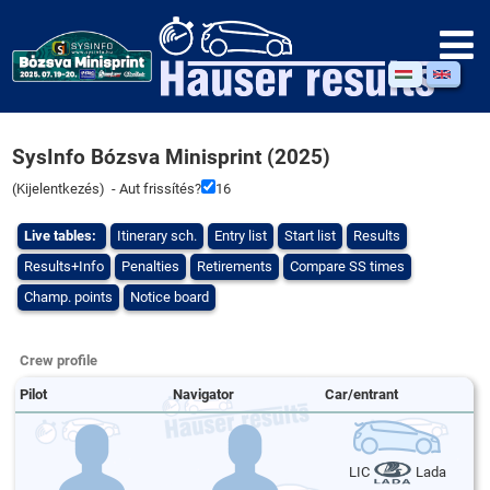
SysInfo Bózsva Minisprint (2025)
(
Kijelentkezés
) - Aut frissítés?
16
Live tables:
Itinerary sch.
Entry list
Start list
Results
Results+Info
Penalties
Retirements
Compare SS times
Champ. points
Notice board
Crew profile
Pilot
Navigator
Car/entrant
LIC
Lada