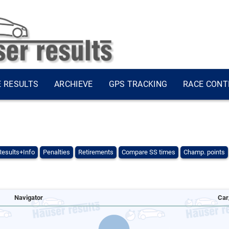
E RESULTS
ARCHIEVE
GPS TRACKING
RACE CONT
Results+Info
Penalties
Retirements
Compare SS times
Champ. points
Navigator
Car