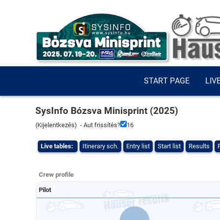
START PAGE
LIV
SysInfo Bózsva Minisprint (2025)
(
Kijelentkezés
) - Aut frissítés?
16
Live tables:
Itinerary sch.
Entry list
Start list
Results
Crew profile
Pilot