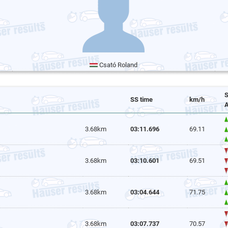
Csató Roland
S
SS time
km/h
A
3.68km
03:11.696
69.11
3.68km
03:10.601
69.51
3.68km
03:04.644
71.75
3.68km
03:07.737
70.57