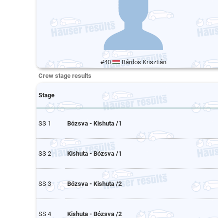
#40
Bárdos Krisztián
Crew stage results
Stage
SS 1
Bózsva - Kishuta /1
SS 2
Kishuta - Bózsva /1
SS 3
Bózsva - Kishuta /2
SS 4
Kishuta - Bózsva /2