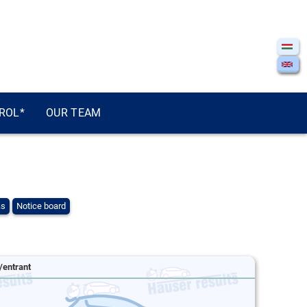
ROL*
OUR TEAM
ás
Notice board
/entrant