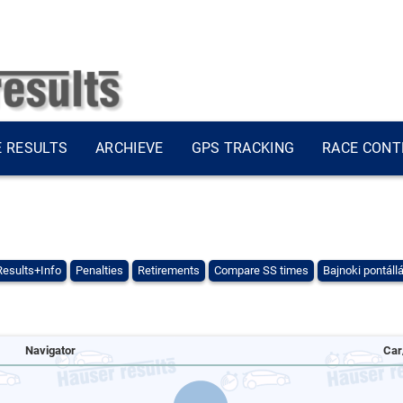
E RESULTS
ARCHIEVE
GPS TRACKING
RACE CONT
Results+Info
Penalties
Retirements
Compare SS times
Bajnoki pontáll
Navigator
Car