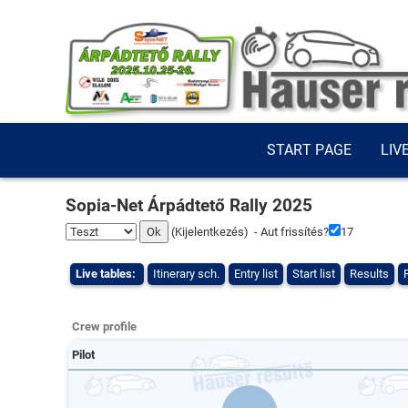
START PAGE
LIV
Sopia-Net Árpádtető Rally 2025
(
Kijelentkezés
) - Aut frissítés?
16
Live tables:
Itinerary sch.
Entry list
Start list
Results
Crew profile
Pilot