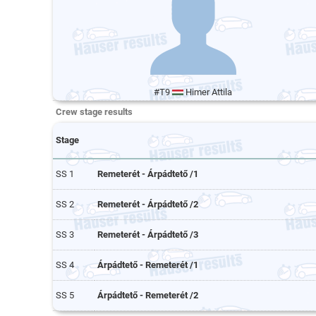
#T9
Himer Attila
Crew stage results
Stage
SS 1
Remeterét - Árpádtető /1
SS 2
Remeterét - Árpádtető /2
SS 3
Remeterét - Árpádtető /3
SS 4
Árpádtető - Remeterét /1
SS 5
Árpádtető - Remeterét /2