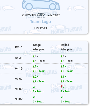
ORB2-HIS
Lada 2107
FiaSko SE
Stage
Rolled
km/h
Abs.pos.
Abs.pos.
4 -
4 -
91.44
4 - Teszt
4 - Teszt
3 -
3 -
94.19
3 - Teszt
3 - Teszt
2 -
1 -
93.67
2 - Teszt
2 - Teszt
2 -
2 -
91.00
2 - Teszt
2 - Teszt
2 -
2 -
90.82
2 - Teszt
2 - Teszt