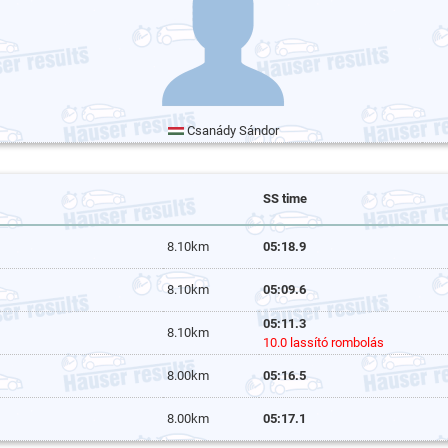
Csanády Sándor
SS time
8.10km
05:18.9
8.10km
05:09.6
05:11.3
8.10km
10.0 lassító rombolás
8.00km
05:16.5
8.00km
05:17.1