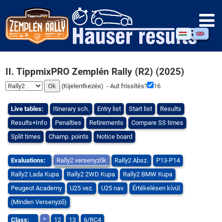
II. TippmixPRO Zemplén Rally (R2) (2025)
(
Kijelentkezés
) - Aut frissítés?
16
Live tables:
Itinerary sch.
Entry list
Start list
Results
Results+Info
Penalties
Retirements
Compare SS times
Split times
Champ. points
Notice board
Evaluations:
Rally2 versenyzők
Rally2 Absz.
P13-P14
Rally2 Lada Kupa
Rally2 2WD Kupa
Rally2 BMW Kupa
Peugeot Academy
U25 vez.
U25 nav.
Értékelésen kívül
(Minden Versenyző)
Class:
*
12
13
6/RC4