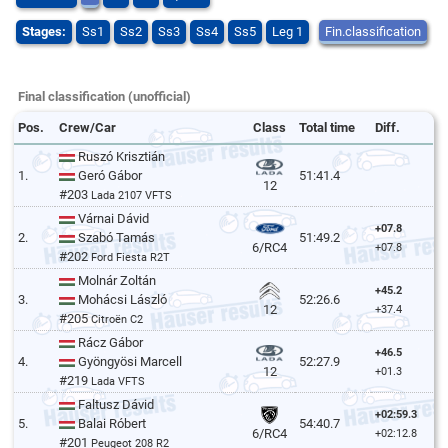
Stages:
Ss1
Ss2
Ss3
Ss4
Ss5
Leg 1
Fin.classification
Final classification (unofficial)
Pos.
Crew/Car
Class
Total time
Diff.
Ruszó Krisztián
1.
Geró Gábor
51:41.4
12
#203
Lada 2107 VFTS
Várnai Dávid
+07.8
2.
Szabó Tamás
51:49.2
6/RC4
+07.8
#202
Ford Fiesta R2T
Molnár Zoltán
+45.2
3.
Mohácsi László
52:26.6
12
+37.4
#205
Citroën C2
Rácz Gábor
+46.5
4.
Gyöngyösi Marcell
52:27.9
12
+01.3
#219
Lada VFTS
Faltusz Dávid
+02:59.3
5.
Balai Róbert
54:40.7
6/RC4
+02:12.8
#201
Peugeot 208 R2