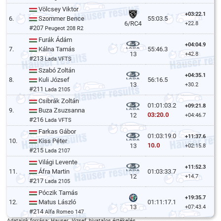
Völcsey Viktor
+03:22.1
6.
Szommer Bence
55:03.5
6/RC4
+22.8
#207
Peugeot 208 R2
Furák Ádám
+04:04.9
7.
Kálna Tamás
55:46.3
13
+42.8
#213
Lada VFTS
Szabó Zoltán
+04:35.1
8.
Kuli József
56:16.5
13
+30.2
#211
Lada 2105
Csibrák Zoltán
01:01:03.2
+09:21.8
9.
Buza Zsuzsanna
03:20.0
12
+04:46.7
#216
Lada VFTS
Farkas Gábor
01:03:19.0
+11:37.6
10.
Kiss Péter
10.0
13
+02:15.8
#215
Lada 2107
Világi Levente
+11:52.3
11.
Áfra Martin
01:03:33.7
12
+14.7
#217
Lada 2105
Póczik Tamás
+19:35.7
12.
Matus László
01:11:17.1
13
+07:43.4
#214
Alfa Romeo 147
Adataink forrása: Hauser József, hivatalos értékelés