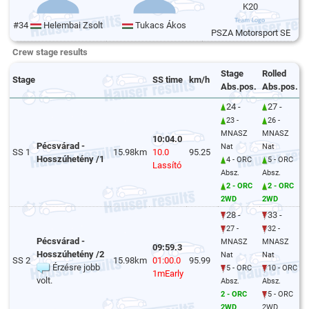
K20
#34
Helembai Zsolt
Tukacs Ákos
PSZA Motorsport SE
Crew stage results
Stage
Rolled
Stage
SS time
km/h
Abs.pos.
Abs.pos.
24 -
27 -
23 -
26 -
MNASZ
MNASZ
10:04.0
Pécsvárad -
Nat
Nat
SS 1
15.98km
10.0
95.25
Hosszúhetény /1
4 - ORC
5 - ORC
Lassító
Absz.
Absz.
2 - ORC
2 - ORC
2WD
2WD
28 -
33 -
27 -
32 -
Pécsvárad -
MNASZ
MNASZ
09:59.3
Hosszúhetény /2
Nat
Nat
SS 2
15.98km
01:00.0
95.99
Érzésre jobb
5 - ORC
10 - ORC
1mEarly
volt.
Absz.
Absz.
2 - ORC
5 - ORC
2WD
2WD