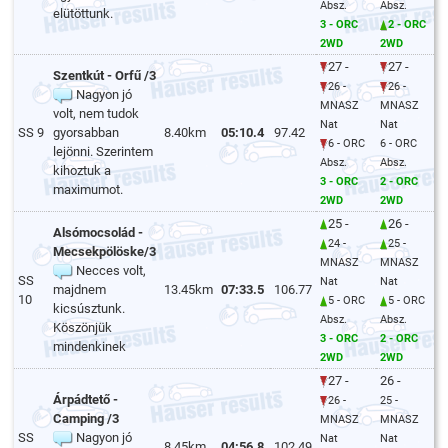
Absz.
Absz.
elütöttunk.
3 - ORC
2 - ORC
2WD
2WD
27 -
27 -
Szentkút - Orfű /3
26 -
26 -
Nagyon jó
MNASZ
MNASZ
volt, nem tudok
Nat
Nat
SS 9
gyorsabban
8.40km
05:10.4
97.42
6 - ORC
6 - ORC
lejönni. Szerintem
Absz.
Absz.
kihoztuk a
3 - ORC
2 - ORC
maximumot.
2WD
2WD
25 -
26 -
Alsómocsolád -
24 -
25 -
Mecsekpölöske/3
MNASZ
MNASZ
Necces volt,
SS
Nat
Nat
majdnem
13.45km
07:33.5
106.77
10
5 - ORC
5 - ORC
kicsúsztunk.
Absz.
Absz.
Köszönjük
3 - ORC
2 - ORC
mindenkinek
2WD
2WD
27 -
26 -
Árpádtető -
26 -
25 -
Camping /3
MNASZ
MNASZ
SS
Nagyon jó
Nat
Nat
8.45km
04:56.8
102.49