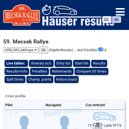
59. Mecsek Rallye
(
Kijelentkezés
) - Aut frissítés?
16
Live tables:
Itinerary sch.
Entry list
Start list
Results
Results+Info
Penalties
Retirements
Compare SS times
Split times
Champ. points
Notice board
Crew profile
Pilot
Navigator
Car/entrant
13
Lada VFTS