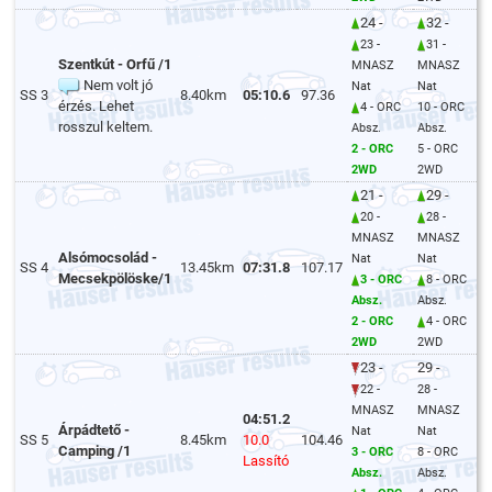
24 -
32 -
23 -
31 -
Szentkút - Orfű /1
MNASZ
MNASZ
Nem volt jó
Nat
Nat
SS 3
8.40km
05:10.6
97.36
érzés. Lehet
4 - ORC
10 - ORC
rosszul keltem.
Absz.
Absz.
2 - ORC
5 - ORC
2WD
2WD
21 -
29 -
20 -
28 -
MNASZ
MNASZ
Alsómocsolád -
Nat
Nat
SS 4
13.45km
07:31.8
107.17
Mecsekpölöske/1
3 - ORC
8 - ORC
Absz.
Absz.
2 - ORC
4 - ORC
2WD
2WD
23 -
29 -
22 -
28 -
MNASZ
MNASZ
04:51.2
Árpádtető -
Nat
Nat
SS 5
8.45km
10.0
104.46
Camping /1
3 - ORC
8 - ORC
Lassító
Absz.
Absz.