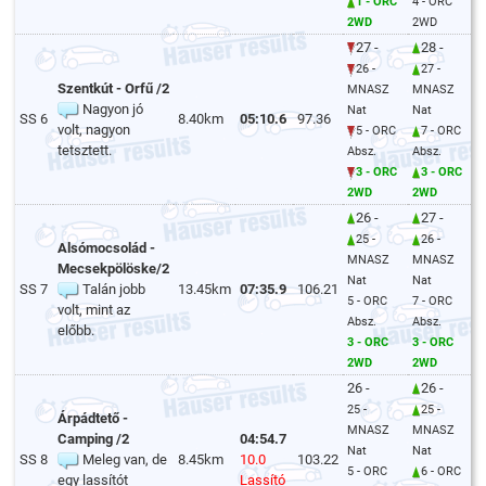
1 - ORC
4 - ORC
2WD
2WD
27 -
28 -
26 -
27 -
Szentkút - Orfű /2
MNASZ
MNASZ
Nagyon jó
Nat
Nat
SS 6
8.40km
05:10.6
97.36
volt, nagyon
5 - ORC
7 - ORC
tetsztett.
Absz.
Absz.
3 - ORC
3 - ORC
2WD
2WD
26 -
27 -
25 -
26 -
Alsómocsolád -
MNASZ
MNASZ
Mecsekpölöske/2
Nat
Nat
SS 7
Talán jobb
13.45km
07:35.9
106.21
5 - ORC
7 - ORC
volt, mint az
Absz.
Absz.
előbb.
3 - ORC
3 - ORC
2WD
2WD
26 -
26 -
25 -
25 -
Árpádtető -
MNASZ
MNASZ
Camping /2
04:54.7
Nat
Nat
SS 8
Meleg van, de
8.45km
10.0
103.22
5 - ORC
6 - ORC
egy lassítót
Lassító