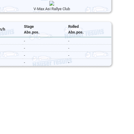
V-Max Asi Rallye Club
Stage
Rolled
m/h
Abs.pos.
Abs.pos.
-
-
-
-
-
-
-
-