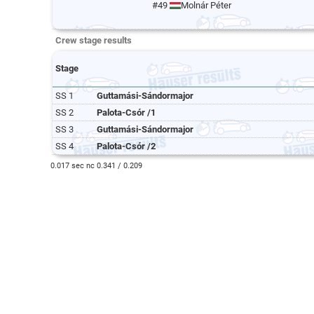
#49
Molnár Péter
Crew stage results
Stage
SS 1
Guttamási-Sándormajor
SS 2
Palota-Csór /1
SS 3
Guttamási-Sándormajor
SS 4
Palota-Csór /2
0.017 sec nc 0.341 / 0.209