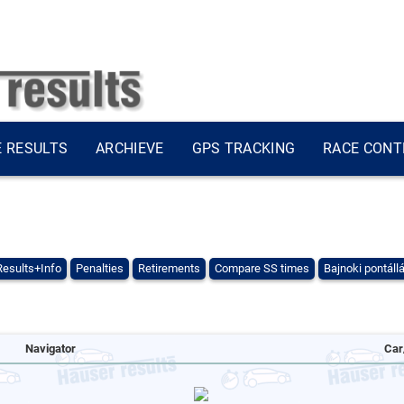
E RESULTS
ARCHIEVE
GPS TRACKING
RACE CONT
Results+Info
Penalties
Retirements
Compare SS times
Bajnoki pontáll
Navigator
Car