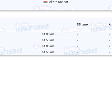
Fekete Sándor
SS time
k
14.00km
-
-
14.53km
-
-
14.00km
-
-
14.53km
-
-