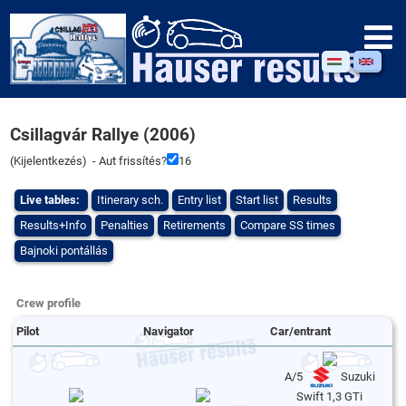
Csillagvár Rallye (2006)
(
Kijelentkezés
) - Aut frissítés?
16
Live tables:
Itinerary sch.
Entry list
Start list
Results
Results+Info
Penalties
Retirements
Compare SS times
Bajnoki pontállás
Crew profile
Pilot
Navigator
Car/entrant
A/5
Suzuki
Swift 1,3 GTi