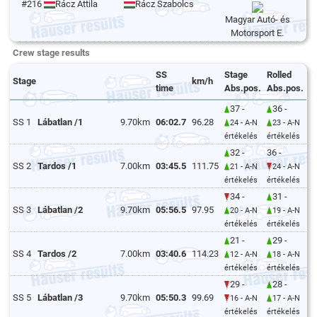
#216
Rácz Attila
Rácz Szabolcs
Magyar Autó- és
Motorsport E.
Crew stage results
SS
Stage
Rolled
Stage
km/h
time
Abs.pos.
Abs.pos.
37 -
36 -
SS 1
Lábatlan /1
9.70km
06:02.7
96.28
24 - A-N
23 - A-N
értékelés
értékelés
32 -
36 -
SS 2
Tardos /1
7.00km
03:45.5
111.75
21 - A-N
24 - A-N
értékelés
értékelés
34 -
31 -
SS 3
Lábatlan /2
9.70km
05:56.5
97.95
20 - A-N
19 - A-N
értékelés
értékelés
21 -
29 -
SS 4
Tardos /2
7.00km
03:40.6
114.23
12 - A-N
18 - A-N
értékelés
értékelés
29 -
28 -
SS 5
Lábatlan /3
9.70km
05:50.3
99.69
16 - A-N
17 - A-N
értékelés
értékelés