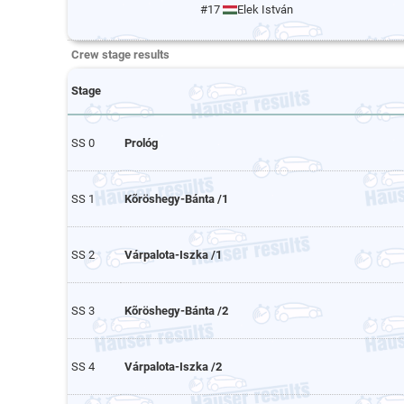
#17
Elek István
Crew stage results
Stage
SS 0
Prológ
SS 1
Kõröshegy-Bánta /1
SS 2
Várpalota-Iszka /1
SS 3
Kõröshegy-Bánta /2
SS 4
Várpalota-Iszka /2