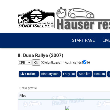
START PAGE
LIV
8. Duna Rallye (2007)
(
Kijelentkezés
) - Aut frissítés?
16
Live tables:
Itinerary sch.
Entry list
Start list
Results
Crew profile
Pilot