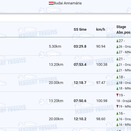
Budai Annamária
Stage
SS time
km/h
Abs.pos
27 -
5.30km
03:29.8
90.94
26 - Ors
27 - MN
21 -
13.20km
07:53.4
100.38
21 - Ors
21 - MN
18 -
20.00km
12:18.7
97.47
18 - Ors
18 - MN
19 -
13.20km
07:50.6
100.98
18 - Orsz
19 - MN
16 -
20.00km
12:10.2
98.60
16 - Ors
16 - MN