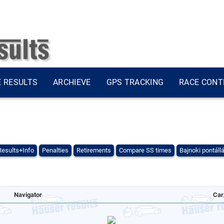
E RESULTS
ARCHIEVE
GPS TRACKING
RACE CONT
Results+Info
Penalties
Retirements
Compare SS times
Bajnoki pontáll
Navigator
Car