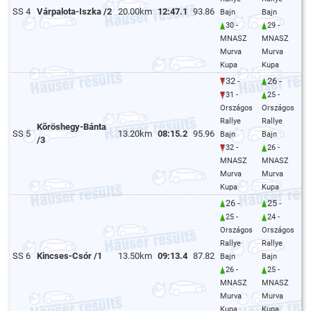
SS 4
Várpalota-Iszka /2
20.00km
12:47.1
93.86
Bajn
Bajn
30 -
29 -
MNASZ
MNASZ
Murva
Murva
Kupa
Kupa
32 -
26 -
31 -
25 -
Országos
Országos
Rallye
Rallye
Kõröshegy-Bánta
SS 5
13.20km
08:15.2
95.96
Bajn
Bajn
/3
32 -
26 -
MNASZ
MNASZ
Murva
Murva
Kupa
Kupa
26 -
25 -
25 -
24 -
Országos
Országos
Rallye
Rallye
SS 6
Kincses-Csór /1
13.50km
09:13.4
87.82
Bajn
Bajn
26 -
25 -
MNASZ
MNASZ
Murva
Murva
Kupa
Kupa