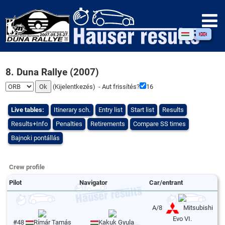
8. Duna Rallye (2007)
(
Kijelentkezés
) - Aut frissítés?
16
Live tables:
Itinerary sch.
Entry list
Start list
Results
Results+Info
Penalties
Retirements
Compare SS times
Bajnoki pontállás
Crew profile
Pilot
Navigator
Car/entrant
A/8
Mitsubishi
Evo VI.
#48
Rímár Tamás
Kakuk Gyula