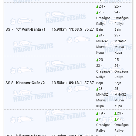
24 -
25 -
23 -
24 -
Országos
Országos
Rallye
Rallye
SS 7
"0" Pont-Bánta /1
16.90km
11:53.5
85.27
Bajn
Bajn
24 -
25 -
MNASZ
MNASZ
Murva
Murva
Kupa
Kupa
23 -
25 -
23 -
24 -
Országos
Országos
Rallye
Rallye
SS 8
Kincses-Csór /2
13.50km
09:13.1
87.87
Bajn
Bajn
23 -
25 -
MNASZ
MNASZ
Murva
Murva
Kupa
Kupa
19 -
23 -
19 -
23 -
Országos
Országos
Rallye
Rallye