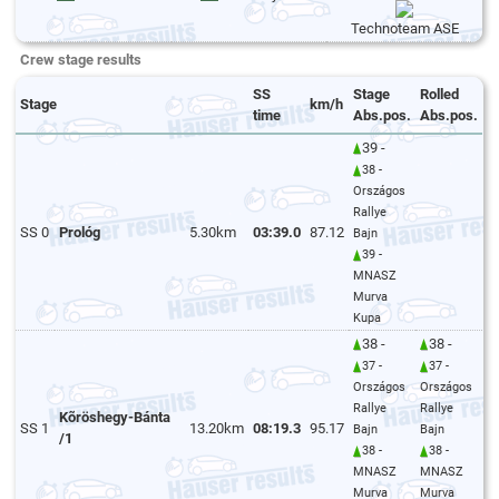
Technoteam ASE
Crew stage results
SS
Stage
Rolled
Stage
km/h
time
Abs.pos.
Abs.pos.
39 -
38 -
Országos
Rallye
SS 0
Prológ
5.30km
03:39.0
87.12
Bajn
39 -
MNASZ
Murva
Kupa
38 -
38 -
37 -
37 -
Országos
Országos
Rallye
Rallye
Kõröshegy-Bánta
SS 1
13.20km
08:19.3
95.17
Bajn
Bajn
/1
38 -
38 -
MNASZ
MNASZ
Murva
Murva