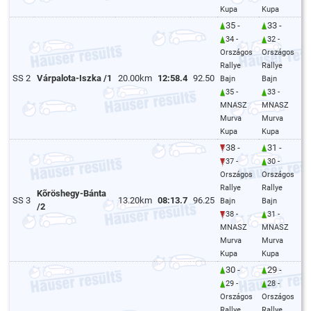
Kupa
Kupa
35 -
33 -
34 -
32 -
Országos
Országos
Rallye
Rallye
SS 2
Várpalota-Iszka /1
20.00km
12:58.4
92.50
Bajn
Bajn
35 -
33 -
MNASZ
MNASZ
Murva
Murva
Kupa
Kupa
38 -
31 -
37 -
30 -
Országos
Országos
Rallye
Rallye
Kõröshegy-Bánta
SS 3
13.20km
08:13.7
96.25
Bajn
Bajn
/2
38 -
31 -
MNASZ
MNASZ
Murva
Murva
Kupa
Kupa
30 -
29 -
29 -
28 -
Országos
Országos
Rallye
Rallye