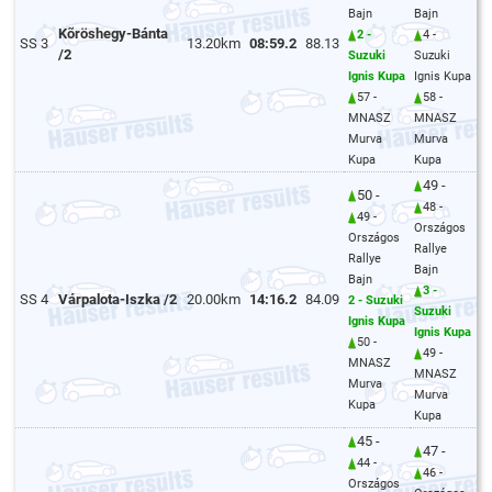
Bajn
Bajn
Kõröshegy-Bánta
2 -
4 -
SS 3
13.20km
08:59.2
88.13
/2
Suzuki
Suzuki
Ignis Kupa
Ignis Kupa
57 -
58 -
MNASZ
MNASZ
Murva
Murva
Kupa
Kupa
49 -
50 -
48 -
49 -
Országos
Országos
Rallye
Rallye
Bajn
Bajn
3 -
SS 4
Várpalota-Iszka /2
20.00km
14:16.2
84.09
2 - Suzuki
Suzuki
Ignis Kupa
Ignis Kupa
50 -
49 -
MNASZ
MNASZ
Murva
Murva
Kupa
Kupa
45 -
47 -
44 -
46 -
Országos