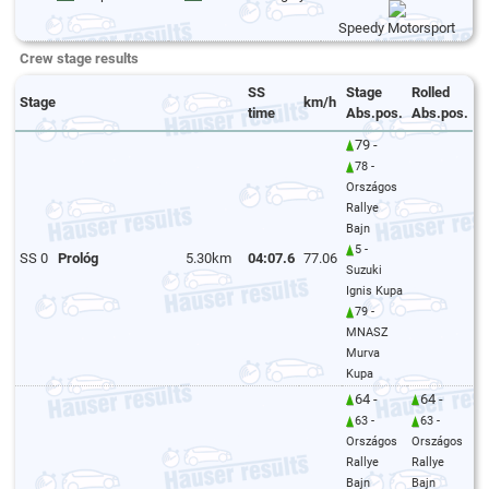
Speedy Motorsport
Crew stage results
SS
Stage
Rolled
Stage
km/h
time
Abs.pos.
Abs.pos.
79 -
78 -
Országos
Rallye
Bajn
5 -
SS 0
Prológ
5.30km
04:07.6
77.06
Suzuki
Ignis Kupa
79 -
MNASZ
Murva
Kupa
64 -
64 -
63 -
63 -
Országos
Országos
Rallye
Rallye
Bajn
Bajn