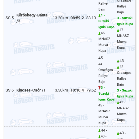
Országos
Rallye
Rallye
Bajn
Bajn
Kõröshegy-Bánta
1 -
SS 5
13.20km
08:59.2
88.13
3 - Suzuki
/3
Suzuki
Ignis Kupa
Ignis Kupa
47 -
45 -
MNASZ
MNASZ
Murva
Murva
Kupa
Kupa
45 -
43 -
44 -
42 -
Országos
Országos
Rallye
Rallye
Bajn
Bajn
3 -
SS 6
Kincses-Csór /1
13.50km
10:10.4
79.62
3 - Suzuki
Suzuki
Ignis Kupa
Ignis Kupa
43 -
45 -
MNASZ
MNASZ
Murva
Murva
Kupa
Kupa
44 -
40 -
43 -