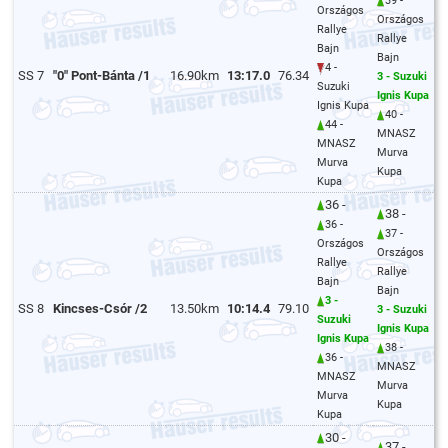
39 -
Országos
Országos
Rallye
Rallye
Bajn
Bajn
4 -
SS 7
"0" Pont-Bánta /1
16.90km
13:17.0
76.34
3 - Suzuki
Suzuki
Ignis Kupa
Ignis Kupa
40 -
44 -
MNASZ
MNASZ
Murva
Murva
Kupa
Kupa
36 -
38 -
36 -
37 -
Országos
Országos
Rallye
Rallye
Bajn
Bajn
3 -
SS 8
Kincses-Csór /2
13.50km
10:14.4
79.10
3 - Suzuki
Suzuki
Ignis Kupa
Ignis Kupa
38 -
36 -
MNASZ
MNASZ
Murva
Murva
Kupa
Kupa
30 -
37 -