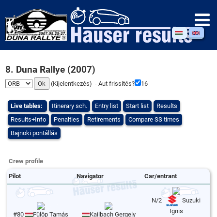
8. Duna Rallye (2007)
(
Kijelentkezés
) - Aut frissítés?
16
Live tables:
Itinerary sch.
Entry list
Start list
Results
Results+Info
Penalties
Retirements
Compare SS times
Bajnoki pontállás
Crew profile
Pilot
Navigator
Car/entrant
N/2
Suzuki
Ignis
#80
Fülöp Tamás
Kailbach Gergely