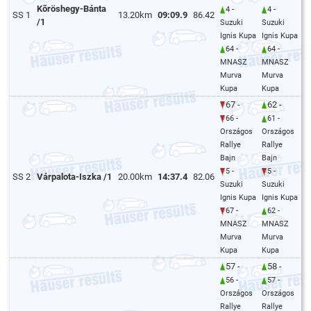
Kõröshegy-Bánta
4 -
4 -
SS 1
13.20km
09:09.9
86.42
/1
Suzuki
Suzuki
Ignis Kupa
Ignis Kupa
64 -
64 -
MNASZ
MNASZ
Murva
Murva
Kupa
Kupa
67 -
62 -
66 -
61 -
Országos
Országos
Rallye
Rallye
Bajn
Bajn
5 -
5 -
SS 2
Várpalota-Iszka /1
20.00km
14:37.4
82.06
Suzuki
Suzuki
Ignis Kupa
Ignis Kupa
67 -
62 -
MNASZ
MNASZ
Murva
Murva
Kupa
Kupa
57 -
58 -
56 -
57 -
Országos
Országos
Rallye
Rallye