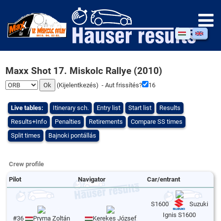
Maxx Shot 17. Miskolc Rallye (2010)
(
Kijelentkezés
) - Aut frissítés?
16
Live tables:
Itinerary sch.
Entry list
Start list
Results
Results+Info
Penalties
Retirements
Compare SS times
Split times
Bajnoki pontállás
Crew profile
Pilot
Navigator
Car/entrant
S1600
Suzuki
Ignis S1600
#36
Pryma Zoltán
Kerekes József