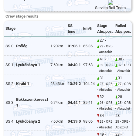
Servico Rali Team
Crew stage results
SS
Stage
Rolled
Stage
km/h
time
Abs.pos.
Abs.pos.
27 -
SS 0
Prólóg
1.20km
01:06.1
65.36
22 - ORB
- Abszolút
41 -
38 -
SS 1
Lyukóbánya 1
7.60km
04:40.1
97.68
32 - ORB
32 - ORB
- Abszolút
- Abszolút
31 -
31 -
SS 2
Királd 1
23.43km
13:29.2
104.24
27 - ORB
27 - ORB
- Abszolút
- Abszolút
32 -
28 -
Bükkszentkereszt
SS 3
6.74km
04:44.1
85.41
26 - ORB
25 - ORB
1
- Abszolút
- Abszolút
34 -
28 -
SS 4
Lyukóbánya 2
7.60km
04:39.0
98.06
28 - ORB
25 - ORB -
- Abszolút
Abszolút
49 -
28 -