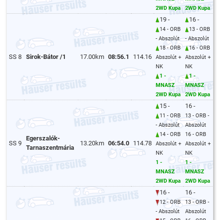
2WD Kupa
2WD Kupa
19 -
16 -
14 - ORB
13 - ORB
- Abszolút
- Abszolút
18 - ORB
16 - ORB
SS 8
Sirok-Bátor /1
17.00km
08:56.1
114.16
Abszolút +
Abszolút +
NK
NK
1 -
1 -
MNASZ
MNASZ
2WD Kupa
2WD Kupa
15 -
16 -
11 - ORB
13 - ORB -
- Abszolút
Abszolút
14 - ORB
16 - ORB
Egerszalók-
SS 9
13.20km
06:54.0
114.78
Abszolút +
Abszolút +
Tarnaszentmária
NK
NK
1 -
1 -
MNASZ
MNASZ
2WD Kupa
2WD Kupa
16 -
16 -
12 - ORB
13 - ORB -
- Abszolút
Abszolút