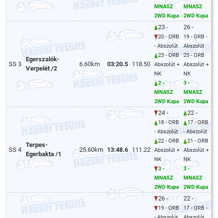
MNASZ
MNASZ
2WD Kupa
2WD Kupa
23 -
26 -
20 - ORB
19 - ORB -
- Abszolút
Abszolút
23 - ORB
25 - ORB
Egerszalók-
SS 3
6.60km
03:20.5
118.50
Abszolút +
Abszolút +
Verpelét /2
NK
NK
2 -
3 -
MNASZ
MNASZ
2WD Kupa
2WD Kupa
24 -
22 -
18 - ORB
17 - ORB
- Abszolút
- Abszolút
22 - ORB
21 - ORB
Terpes-
SS 4
25.60km
13:48.6
111.22
Abszolút +
Abszolút +
Egerbakta /1
NK
NK
3 -
3 -
MNASZ
MNASZ
2WD Kupa
2WD Kupa
26 -
22 -
19 - ORB
17 - ORB -
- Abszolút
Abszolút