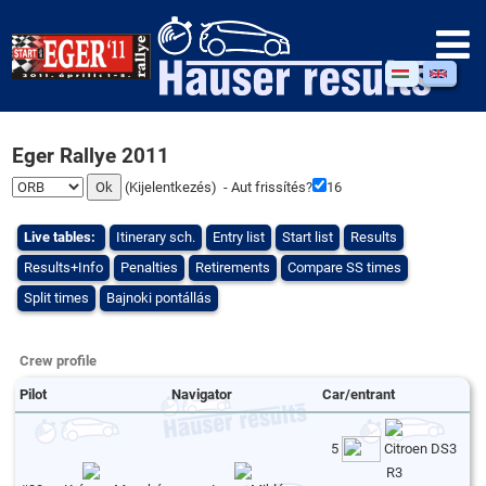
Eger Rallye 2011
(
Kijelentkezés
) - Aut frissítés?
16
Live tables:
Itinerary sch.
Entry list
Start list
Results
Results+Info
Penalties
Retirements
Compare SS times
Split times
Bajnoki pontállás
Crew profile
Pilot
Navigator
Car/entrant
5
Citroen DS3
R3