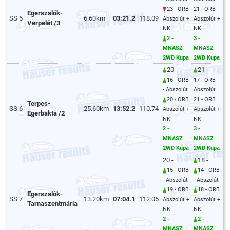
23 - ORB
21 - ORB
Egerszalók-
SS 5
6.60km
03:21.2
118.09
Abszolút +
Abszolút +
Verpelét /3
NK
NK
2 -
3 -
MNASZ
MNASZ
2WD Kupa
2WD Kupa
20 -
21 -
16 - ORB
17 - ORB -
- Abszolút
Abszolút
20 - ORB
21 - ORB
Terpes-
SS 6
25.60km
13:52.2
110.74
Abszolút +
Abszolút +
Egerbakta /2
NK
NK
2 -
3 -
MNASZ
MNASZ
2WD Kupa
2WD Kupa
20 -
18 -
15 - ORB
14 - ORB
- Abszolút
- Abszolút
19 - ORB
18 - ORB
Egerszalók-
SS 7
13.20km
07:04.1
112.05
Abszolút +
Abszolút +
Tarnaszentmária
NK
NK
2 -
2 -
MNASZ
MNASZ