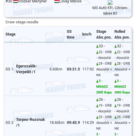
#30
Krózser Menyhért
Lovay Miklós
M3 Autó Kft.-Citroen-
MHH RT
Crew stage results
SS
Stage
Rolled
Stage
km/h
time
Abs.pos.
Abs.pos.
33 -
32 -
22 - ORB
22 - ORB
- Abszolút
- Abszolút
29 - ORB
28 - ORB
Egerszalók-
SS 1
6.60km
03:21.5
117.92
Abszolút +
Abszolút +
Verpelét /1
NK
NK
3 -
3 -
MNASZ
MNASZ
2WD Kupa
2WD Kupa
26 -
26 -
19 - ORB
19 - ORB
- Abszolút
- Abszolút
25 - ORB
25 - ORB
Terpes-Rozsnak
SS 2
18.60km
09:45.9
114.29
Abszolút +
Abszolút +
/1
NK
NK
3 -
3 -