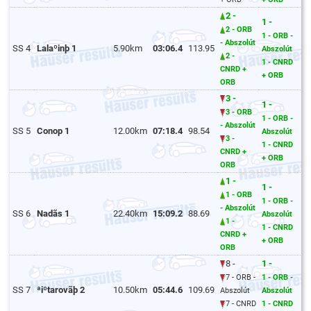
2 -
1 -
2 - ORB
1 - ORB -
- Abszolút
SS 4
Lalaºinþ 1
5.90km
03:06.4
113.95
Abszolút
2 -
1 - CNRD
CNRD +
+ ORB
ORB
3 -
1 -
3 - ORB
1 - ORB -
- Abszolút
SS 5
Conop 1
12.00km
07:18.4
98.54
Abszolút
3 -
1 - CNRD
CNRD +
+ ORB
ORB
1 -
1 -
1 - ORB
1 - ORB -
- Abszolút
SS 6
Nadãs 1
22.40km
15:09.2
88.69
Abszolút
1 -
1 - CNRD
CNRD +
+ ORB
ORB
8 -
1 -
7 - ORB -
1 - ORB -
SS 7
ªiºtarovãþ 2
10.50km
05:44.6
109.69
Abszolút
Abszolút
7 - CNRD
1 - CNRD