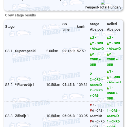
Peugeot-Total Hungary
Crew stage results
SS
Stage
Rolled
Stage
km/h
time
Abs.pos.
Abs.pos.
2 -
2 -
2 - ORB
2 - ORB
- Abszolút
- Abszolút
SS 1
Superspecial
2.00km
02:16.9
52.59
2 -
2 -
CNRD +
CNRD +
ORB
ORB
1 -
2 -
1 - ORB
2 - ORB -
- Abszolút
SS 2
ªiºtarovãþ 1
10.50km
05:45.8
109.31
Abszolút
1 -
2 - CNRD
CNRD +
+ ORB
ORB
7 -
1 -
6 - ORB -
1 - ORB -
SS 3
Zãbalþ 1
10.50km
06:06.8
103.05
Abszolút
Abszolút
6 - CNRD
1 - CNRD
+ ORB
+ ORB