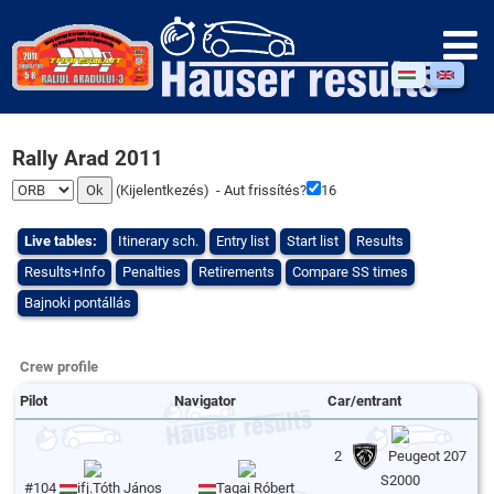
Rally Arad 2011
(
Kijelentkezés
) - Aut frissítés?
16
Live tables:
Itinerary sch.
Entry list
Start list
Results
Results+Info
Penalties
Retirements
Compare SS times
Bajnoki pontállás
Crew profile
Pilot
Navigator
Car/entrant
2
Peugeot 207
S2000
#104
ifj.Tóth János
Tagai Róbert