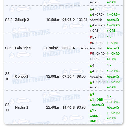
+ ORB
+ ORB
4 -
1 -
4 - ORB -
1 - ORB -
SS 8
Zãbalþ 2
10.50km
06:05.9
103.31
Abszolút
Abszolút
4 - CNRD
1 - CNRD
+ ORB
+ ORB
5 -
1 -
5 - ORB -
1 - ORB -
SS 9
Lalaºinþ 2
5.90km
03:05.4
114.56
Abszolút
Abszolút
5 - CNRD
1 - CNRD
+ ORB
+ ORB
4 -
1 -
4 - ORB -
1 - ORB -
SS
Conop 2
12.00km
07:20.4
98.09
Abszolút
Abszolút
10
4 - CNRD
1 - CNRD
+ ORB
+ ORB
1 -
1 -
1 - ORB
1 - ORB -
SS
- Abszolút
Nadãs 2
22.40km
14:46.8
90.93
Abszolút
11
1 -
1 - CNRD
CNRD +
+ ORB
ORB