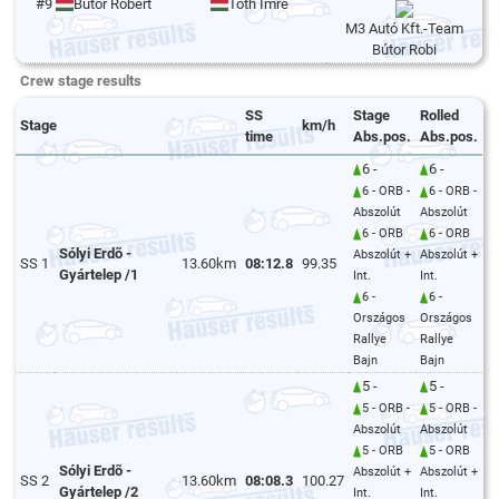
#9
Bútor Róbert
Tóth Imre
M3 Autó Kft.-Team
Bútor Robi
Crew stage results
SS
Stage
Rolled
Stage
km/h
time
Abs.pos.
Abs.pos.
6 -
6 -
6 - ORB -
6 - ORB -
Abszolút
Abszolút
6 - ORB
6 - ORB
Sólyi Erdõ -
Abszolút +
Abszolút +
SS 1
13.60km
08:12.8
99.35
Gyártelep /1
Int.
Int.
6 -
6 -
Országos
Országos
Rallye
Rallye
Bajn
Bajn
5 -
5 -
5 - ORB -
5 - ORB -
Abszolút
Abszolút
5 - ORB
5 - ORB
Sólyi Erdõ -
Abszolút +
Abszolút +
SS 2
13.60km
08:08.3
100.27
Gyártelep /2
Int.
Int.