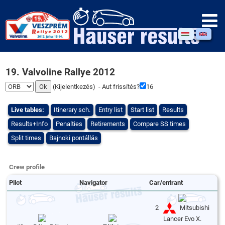
19. Valvoline Rallye 2012
(
Kijelentkezés
) - Aut frissítés?
16
Live tables:
Itinerary sch.
Entry list
Start list
Results
Results+Info
Penalties
Retirements
Compare SS times
Split times
Bajnoki pontállás
Crew profile
Pilot
Navigator
Car/entrant
2
Mitsubishi
Lancer Evo X.