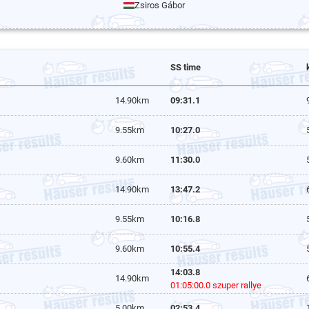
Zsiros Gábor
SS time
14.90km
09:31.1
9.55km
10:27.0
9.60km
11:30.0
14.90km
13:47.2
9.55km
10:16.8
9.60km
10:55.4
14:03.8
14.90km
01:05:00.0 szuper rallye
5.00km
02:53.4