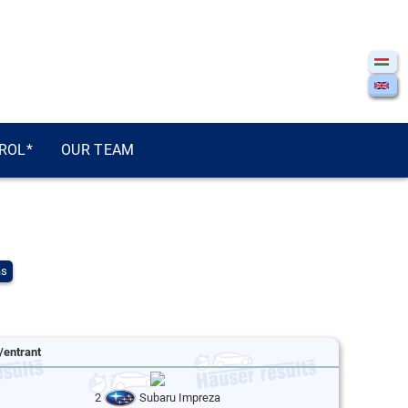
ROL*
OUR TEAM
ás
/entrant
2
Subaru Impreza