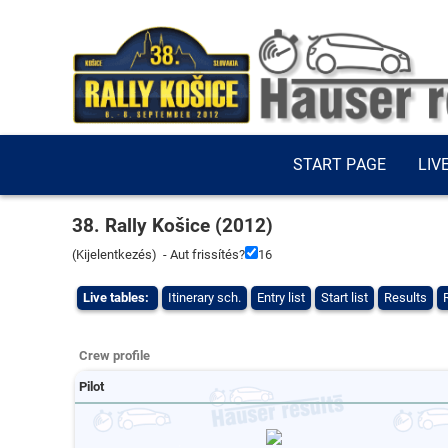
START PAGE
LIV
38. Rally Košice (2012)
(
Kijelentkezés
) - Aut frissítés?
16
Live tables:
Itinerary sch.
Entry list
Start list
Results
Crew profile
Pilot