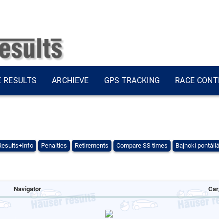
E RESULTS
ARCHIEVE
GPS TRACKING
RACE CONT
Results+Info
Penalties
Retirements
Compare SS times
Bajnoki pontáll
Navigator
Car