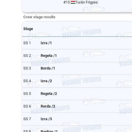
#15
Turán Frigyes
Crew stage results
Stage
SS 1
Izra /1
SS 2
Regeta /1
SS 3
Borda /1
SS 4
Izra /2
SS 5
Regeta /2
SS 6
Rorda /2
SS 7
Izra /3
SS 8
Bankov /1