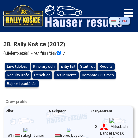
38. Rally Košice (2012)
(
Kijelentkezés
) - Aut frissítés?
17
Live tables:
Itinerary sch.
Entry list
Start list
Results
Results+Info
Penalties
Retirements
Compare SS times
Bajnoki pontállás
Crew profile
Pilot
Navigator
Car/entrant
3
Mitsubishi
Lancer Evo IX
#17
Balogh János
Béres László