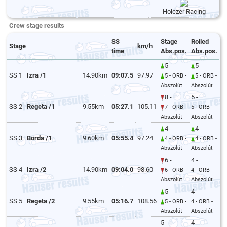
Holczer Racing
Crew stage results
SS
Stage
Rolled
Stage
km/h
time
Abs.pos.
Abs.pos.
5 -
5 -
SS 1
Izra /1
14.90km
09:07.5
97.97
5 - ORB -
5 - ORB -
Abszolút
Abszolút
8 -
5 -
SS 2
Regeta /1
9.55km
05:27.1
105.11
7 - ORB -
5 - ORB -
Abszolút
Abszolút
4 -
4 -
SS 3
Borda /1
9.60km
05:55.4
97.24
4 - ORB -
4 - ORB -
Abszolút
Abszolút
6 -
4 -
SS 4
Izra /2
14.90km
09:04.0
98.60
6 - ORB -
4 - ORB -
Abszolút
Abszolút
5 -
4 -
SS 5
Regeta /2
9.55km
05:16.7
108.56
5 - ORB -
4 - ORB -
Abszolút
Abszolút
5 -
4 -