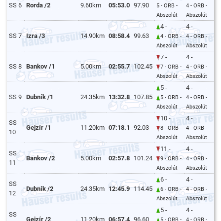
SS 6
Rorda /2
9.60km
05:53.0
97.90
5 - ORB -
4 - ORB -
Abszolút
Abszolút
4 -
4 -
SS 7
Izra /3
14.90km
08:58.4
99.63
4 - ORB -
4 - ORB -
Abszolút
Abszolút
7 -
4 -
SS 8
Bankov /1
5.00km
02:55.7
102.45
7 - ORB -
4 - ORB -
Abszolút
Abszolút
5 -
4 -
SS 9
Dubník /1
24.35km
13:32.8
107.85
5 - ORB -
4 - ORB -
Abszolút
Abszolút
10 -
4 -
SS
Gejzír /1
11.20km
07:18.1
92.03
8 - ORB -
4 - ORB -
10
Abszolút
Abszolút
11 -
4 -
SS
Bankov /2
5.00km
02:57.8
101.24
9 - ORB -
4 - ORB -
11
Abszolút
Abszolút
6 -
4 -
SS
Dubník /2
24.35km
12:45.9
114.45
6 - ORB -
4 - ORB -
12
Abszolút
Abszolút
5 -
4 -
SS
Gejzír /2
11.20km
06:57.4
96.60
5 - ORB -
4 - ORB -