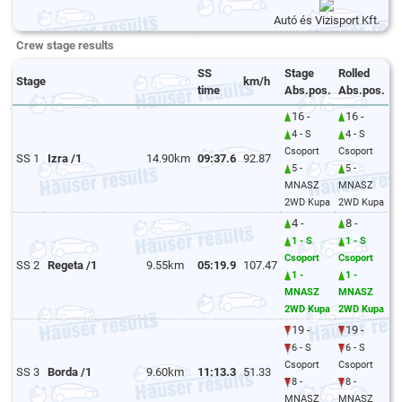
Autó és Vizisport Kft.
Crew stage results
SS
Stage
Rolled
Stage
km/h
time
Abs.pos.
Abs.pos.
16 -
16 -
4 - S
4 - S
Csoport
Csoport
SS 1
Izra /1
14.90km
09:37.6
92.87
5 -
5 -
MNASZ
MNASZ
2WD Kupa
2WD Kupa
4 -
8 -
1 - S
1 - S
Csoport
Csoport
SS 2
Regeta /1
9.55km
05:19.9
107.47
1 -
1 -
MNASZ
MNASZ
2WD Kupa
2WD Kupa
19 -
19 -
6 - S
6 - S
Csoport
Csoport
SS 3
Borda /1
9.60km
11:13.3
51.33
8 -
8 -
MNASZ
MNASZ