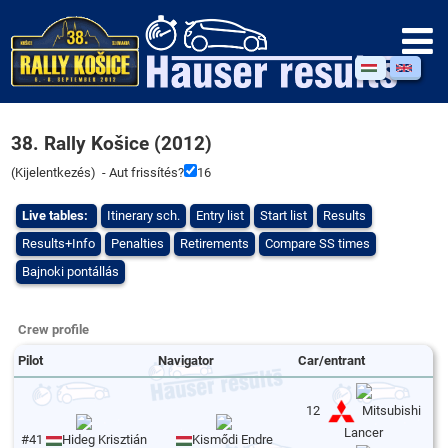
38. Rally Košice (2012)
(
Kijelentkezés
) - Aut frissítés?
16
Live tables:
Itinerary sch.
Entry list
Start list
Results
Results+Info
Penalties
Retirements
Compare SS times
Bajnoki pontállás
Crew profile
Pilot
Navigator
Car/entrant
12
Mitsubishi
Lancer
#41
Hideg Krisztián
Kismődi Endre