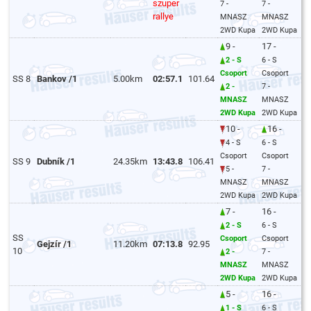
szuper
7 -
7 -
rallye
MNASZ
MNASZ
2WD Kupa
2WD Kupa
9 -
17 -
2 - S
6 - S
Csoport
Csoport
SS 8
Bankov /1
5.00km
02:57.1
101.64
2 -
7 -
MNASZ
MNASZ
2WD Kupa
2WD Kupa
10 -
16 -
4 - S
6 - S
Csoport
Csoport
SS 9
Dubník /1
24.35km
13:43.8
106.41
5 -
7 -
MNASZ
MNASZ
2WD Kupa
2WD Kupa
7 -
16 -
2 - S
6 - S
SS
Csoport
Csoport
Gejzír /1
11.20km
07:13.8
92.95
10
2 -
7 -
MNASZ
MNASZ
2WD Kupa
2WD Kupa
5 -
16 -
1 - S
6 - S