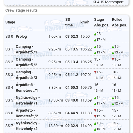
KLAUS Motorsport
Crew stage results
SS
Stage
Rolled
Stage
km/h
time
Abs.pos.
Abs.pos.
28 -
SS 0
Prológ
1.00km
03:52.3
15.50
17 - M
Camping -
15 -
15 -
SS 1
9.25km
05:13.5
106.22
Árpádtető /1
13 - M
13 - M
Camping -
15 -
16 -
SS 2
9.25km
05:13.4
106.25
Árpádtető /2
13 - M
13 - M
Camping -
16 -
16 -
SS 3
9.25km
05:11.2
107.01
Árpádtető /3
13 - M
13 - M
Árpádtető -
16 -
16 -
SS 4
8.85km
04:50.3
109.75
Remeterét /1
13 - M
13 - M
Nyárásvölgy -
14 -
15 -
SS 5
18.30km
09:40.0
113.59
Hetvehely /1
11 - M
12 - M
Árpádtető -
15 -
15 -
SS 6
8.85km
04:44.9
111.83
Remeterét /2
12 - M
12 - M
Nyárásvölgy -
13 -
15 -
SS 7
18.30km
09:32.9
114.99
Hetvehely /2
10 - M
12 - M