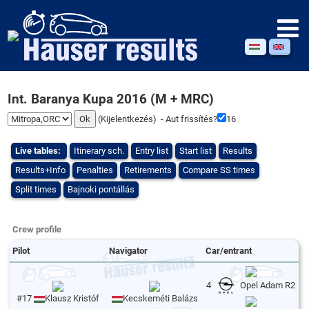
Int. Baranya Kupa 2016 (M + MRC)
(
Kijelentkezés
) - Aut frissítés?
16
Live tables:
Itinerary sch.
Entry list
Start list
Results
Results+Info
Penalties
Retirements
Compare SS times
Split times
Bajnoki pontállás
Crew profile
Pilot
Navigator
Car/entrant
4
Opel Adam R2
#17
Klausz Kristóf
Kecskeméti Balázs